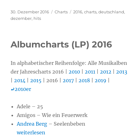
Veröffentlicht
30. Dezember 2016
Kategorien
Charts
Schlagwörter
2016
,
charts
,
deutschland
,
am
dezember
,
hits
Albumcharts (LP) 2016
In alphabetischer Reihenfolge: Alle Musikalben
der Jahrescharts 2016 |
2010
|
2011
|
2012
|
2013
|
2014
|
2015
| 2016 |
2017
|
2018
|
2019
|
⤾
2010er
Adele – 25
Amigos – Wie ein Feuerwerk
Andrea Berg
– Seelenbeben
„Albumcharts (LP) 2016“
weiterlesen