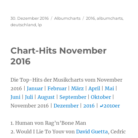
Veröffentlicht
30. Dezember 2016
Kategorien
Albumcharts
Schlagwörter
2016
,
albumcharts
,
am
deutschland
,
lp
Chart-Hits November
2016
Die Top-Hits der Musikcharts vom November
2016 |
Januar
|
Februar
|
März
|
April
|
Mai
|
Juni
|
Juli
|
August
|
September
|
Oktober
|
November 2016 |
Dezember
|
2016
|
⤾
2010er
1.
Human von Rag’n’Bone Man
2. Would I Lie To Youv von
David Guetta
, Cedric