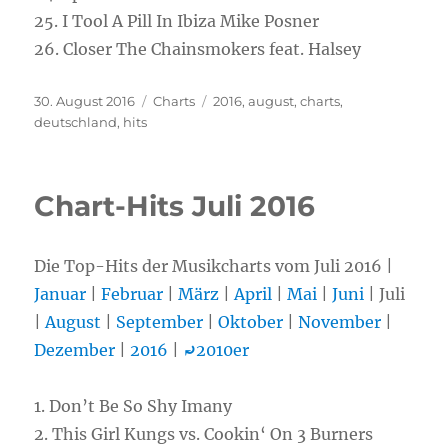
25. I Tool A Pill In Ibiza Mike Posner
26. Closer The Chainsmokers feat. Halsey
Veröffentlicht
30. August 2016
Kategorien
Charts
Schlagwörter
2016
,
august
,
charts
,
am
deutschland
,
hits
Chart-Hits Juli 2016
Die Top-Hits der Musikcharts vom Juli 2016 |
Januar
|
Februar
|
März
|
April
|
Mai
|
Juni
| Juli
|
August
|
September
|
Oktober
|
November
|
Dezember
|
2016
|
⤾
2010er
1.
Don’t Be So Shy Imany
2.
This Girl Kungs vs. Cookin‘ On 3 Burners