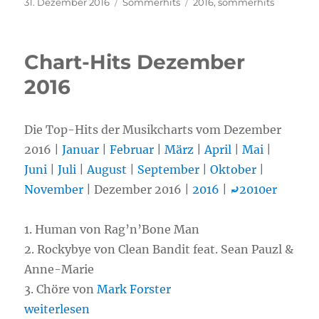
Veröffentlicht
31. Dezember 2016
Kategorien
Sommerhits
Schlagwörter
2016
,
sommerhits
am
Chart-Hits Dezember
2016
Die Top-Hits der Musikcharts vom Dezember
2016 |
Januar
|
Februar
|
März
|
April
|
Mai
|
Juni
|
Juli
|
August
|
September
|
Oktober
|
November
| Dezember 2016 |
2016
|
⤾
2010er
1.
Human von Rag’n’Bone Man
2. Rockybye von Clean Bandit feat. Sean Pauzl &
Anne-Marie
3. Chöre von
Mark Forster
„Chart-Hits Dezember 2016“
weiterlesen