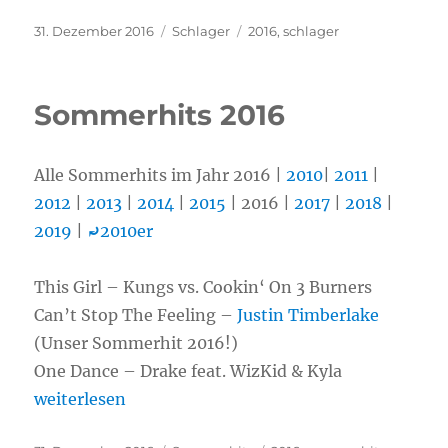
Veröffentlicht
31. Dezember 2016
Kategorien
Schlager
Schlagwörter
2016
,
schlager
am
Sommerhits 2016
Alle Sommerhits im Jahr 2016 |
2010
|
2011
|
2012
|
2013
|
2014
|
2015
| 2016 |
2017
|
2018
|
2019
|
⤾
2010er
This Girl – Kungs vs. Cookin‘ On 3 Burners
Can’t Stop The Feeling –
Justin Timberlake
(Unser Sommerhit 2016!)
One Dance – Drake feat. WizKid & Kyla
„Sommerhits 2016“
weiterlesen