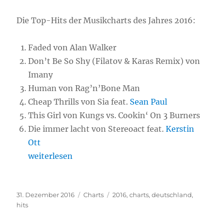
Die Top-Hits der Musikcharts des Jahres 2016:
Faded von Alan Walker
Don’t Be So Shy (Filatov & Karas Remix) von
Imany
Human von Rag’n’Bone Man
Cheap Thrills von Sia feat.
Sean Paul
This Girl von Kungs vs. Cookin‘ On 3 Burners
Die immer lacht von Stereoact feat.
Kerstin
Ott
„Musik-Charts 2016 – Alle Hits des Jahres“
weiterlesen
Veröffentlicht
31. Dezember 2016
Kategorien
Charts
Schlagwörter
2016
,
charts
,
deutschland
,
am
hits