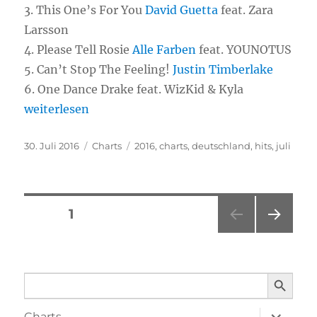
3.
This One’s For You
David Guetta
feat. Zara
Larsson
4.
Please Tell Rosie
Alle Farben
feat. YOUNOTUS
5.
Can’t Stop The Feeling!
Justin Timberlake
6.
One Dance Drake feat. WizKid & Kyla
„Chart-Hits Juli 2016“
weiterlesen
Veröffentlicht
30. Juli 2016
Kategorien
Charts
Schlagwörter
2016
,
charts
,
deutschland
,
hits
,
juli
am
Seitennummerierung
SEITE
1
NÄC
der
HSTE
SEIT
SEARCH BUTTO
Beiträge
Search
E
for:
Unterme
Charts