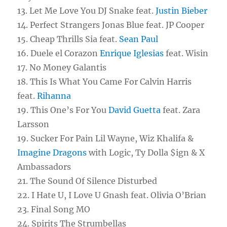
13. Let Me Love You DJ Snake feat.
Justin Bieber
14. Perfect Strangers Jonas Blue feat. JP Cooper
15. Cheap Thrills Sia feat.
Sean Paul
16. Duele el Corazon
Enrique Iglesias
feat. Wisin
17. No Money Galantis
18. This Is What You Came For Calvin Harris
feat.
Rihanna
19. This One’s For You
David Guetta
feat. Zara
Larsson
19. Sucker For Pain Lil Wayne, Wiz Khalifa &
Imagine Dragons
with Logic, Ty Dolla $ign & X
Ambassadors
21. The Sound Of Silence Disturbed
22. I Hate U, I Love U Gnash feat. Olivia O’Brian
23. Final Song MO
24. Spirits The Strumbellas