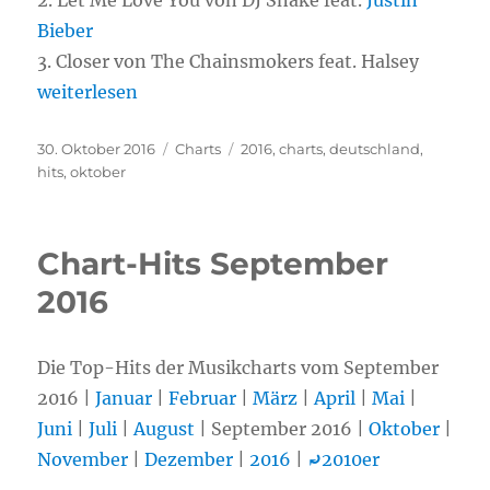
2. Let Me Love You von DJ Snake feat.
Justin
Bieber
3. Closer von The Chainsmokers feat. Halsey
„Chart-Hits Oktober 2016“
weiterlesen
Veröffentlicht
30. Oktober 2016
Kategorien
Charts
Schlagwörter
2016
,
charts
,
deutschland
,
am
hits
,
oktober
Chart-Hits September
2016
Die Top-Hits der Musikcharts vom September
2016 |
Januar
|
Februar
|
März
|
April
|
Mai
|
Juni
|
Juli
|
August
| September 2016 |
Oktober
|
November
|
Dezember
|
2016
|
⤾
2010er