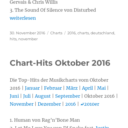
Gervais & Chris Willis
3. The Sound Of Silence von Disturbed
„Chart-Hits November 2016“
weiterlesen
Veröffentlicht
30. November 2016
Kategorien
Charts
Schlagwörter
2016
,
charts
,
deutschland
,
am
hits
,
november
Chart-Hits Oktober 2016
Die Top-Hits der Musikcharts vom Oktober
2016 |
Januar
|
Februar
|
März
|
April
|
Mai
|
Juni
|
Juli
|
August
|
September
| Oktober 2016 |
November
|
Dezember
|
2016
|
⤾
2010er
1.
Human von Rag’n’Bone Man