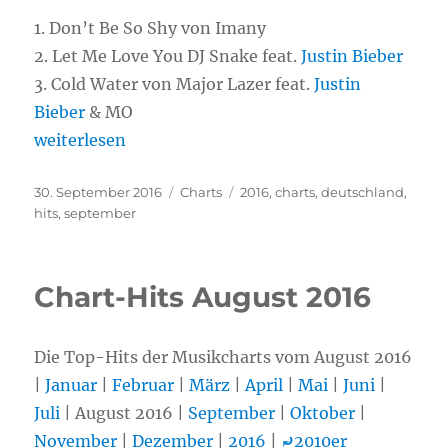
1.
Don’t Be So Shy von Imany
2. Let Me Love You DJ Snake feat.
Justin Bieber
3. Cold Water von Major Lazer feat.
Justin
Bieber
& MO
„Chart-Hits September 2016“
weiterlesen
Veröffentlicht
30. September 2016
Kategorien
Charts
Schlagwörter
2016
,
charts
,
deutschland
,
am
hits
,
september
Chart-Hits August 2016
Die Top-Hits der Musikcharts vom August 2016
|
Januar
|
Februar
|
März
|
April
|
Mai
|
Juni
|
Juli
| August 2016 |
September
|
Oktober
|
November
|
Dezember
|
2016
|
⤾
2010er