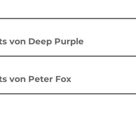
tion
its von Deep Purple
its von Peter Fox