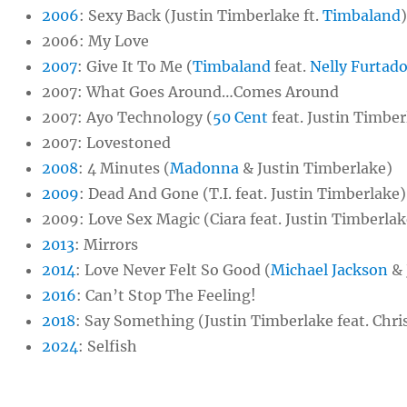
2006
:
Sexy Back (Justin Timberlake ft.
Timbaland
2006:
My Love
2007
:
Give It To Me (
Timbaland
feat.
Nelly Furtad
2007:
What Goes Around…Comes Around
2007:
Ayo Technology (
50 Cent
feat. Justin Timber
2007: Lovestoned
2008
:
4 Minutes (
Madonna
& Justin Timberlake)
2009
:
Dead And Gone (T.I. feat. Justin Timberlake)
2009: Love Sex Magic (Ciara feat. Justin Timberlak
2013
: Mirrors
2014
: Love Never Felt So Good (
Michael Jackson
& 
2016
:
Can’t Stop The Feeling!
2018
:
Say Something (Justin Timberlake feat. Chri
2024
: Selfish