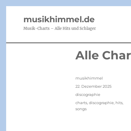
musikhimmel.de
Musik-Charts – Alle Hits und Schlager
Alle Char
Autor
musikhimmel
Veröffentlicht
22. Dezember 2025
am
Kategorien
discographie
Schlagwörter
charts
,
discographie
,
hits
,
songs