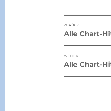
Beitragsnaviga
ZURÜCK
Alle Chart-H
Vorheriger
Beitrag:
WEITER
Alle Chart-H
Nächster
Beitrag: