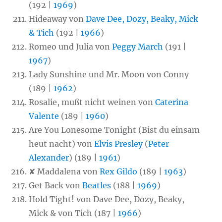
(192 |
1969
)
Hideaway von
Dave Dee, Dozy, Beaky, Mick
& Tich
(192 |
1966
)
Romeo und Julia von
Peggy March
(191 |
1967
)
Lady Sunshine und Mr. Moon von Conny
(189 |
1962
)
Rosalie, mußt nicht weinen von
Caterina
Valente
(189 |
1960
)
Are You Lonesome Tonight (Bist du einsam
heut nacht) von
Elvis Presley
(
Peter
Alexander
) (189 |
1961
)
✘ Maddalena von
Rex Gildo
(189 |
1963
)
Get Back von
Beatles
(188 |
1969
)
Hold Tight! von Dave Dee, Dozy, Beaky,
Mick & von Tich (187 |
1966
)