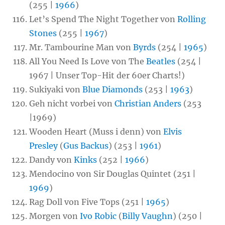
(255 |
1966
)
Let’s Spend The Night Together von
Rolling
Stones
(255 |
1967
)
Mr. Tambourine Man von
Byrds
(254 |
1965
)
All You Need Is Love von The
Beatles
(254 |
1967 | Unser Top-Hit der 60er Charts!)
Sukiyaki von
Blue Diamonds
(253 |
1963
)
Geh nicht vorbei von
Christian Anders
(253
|1969)
Wooden Heart (Muss i denn) von
Elvis
Presley
(
Gus Backus
) (253 |
1961
)
Dandy von
Kinks
(252 |
1966
)
Mendocino von Sir Douglas Quintet (251 |
1969
)
Rag Doll von Five Tops (251 |
1965
)
Morgen von
Ivo Robic
(
Billy Vaughn
) (250 |