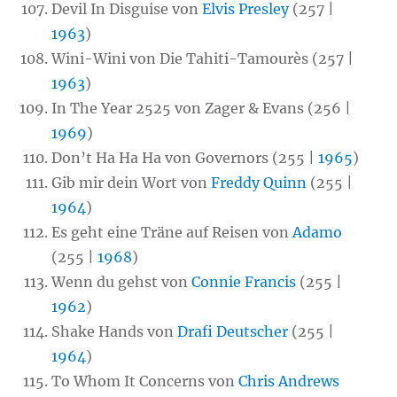
Devil In Disguise von
Elvis Presley
(257 |
1963
)
Wini-Wini von Die Tahiti-Tamourès (257 |
1963
)
In The Year 2525 von Zager & Evans (256 |
1969
)
Don’t Ha Ha Ha von Governors (255 |
1965
)
Gib mir dein Wort von
Freddy Quinn
(255 |
1964
)
Es geht eine Träne auf Reisen von
Adamo
(255 |
1968
)
Wenn du gehst von
Connie Francis
(255 |
1962
)
Shake Hands von
Drafi Deutscher
(255 |
1964
)
To Whom It Concerns von
Chris Andrews