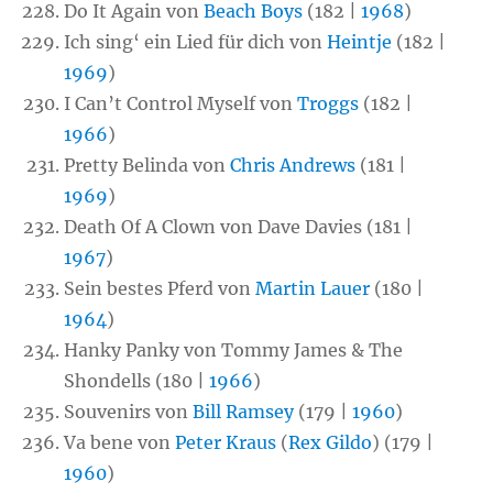
Do It Again von
Beach Boys
(182 |
1968
)
Ich sing‘ ein Lied für dich von
Heintje
(182 |
1969
)
I Can’t Control Myself von
Troggs
(182 |
1966
)
Pretty Belinda von
Chris Andrews
(181 |
1969
)
Death Of A Clown von Dave Davies (181 |
1967
)
Sein bestes Pferd von
Martin Lauer
(180 |
1964
)
Hanky Panky von Tommy James & The
Shondells (180 |
1966
)
Souvenirs von
Bill Ramsey
(179 |
1960
)
Va bene von
Peter Kraus
(
Rex Gildo
) (179 |
1960
)