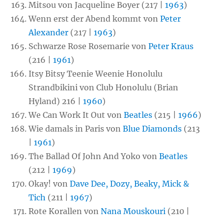
Mitsou von Jacqueline Boyer (217 |
1963
)
Wenn erst der Abend kommt von
Peter
Alexander
(217 |
1963
)
Schwarze Rose Rosemarie von
Peter Kraus
(216 |
1961
)
Itsy Bitsy Teenie Weenie Honolulu
Strandbikini von Club Honolulu (Brian
Hyland) 216 |
1960
)
We Can Work It Out von
Beatles
(215 |
1966
)
Wie damals in Paris von
Blue Diamonds
(213
|
1961
)
The Ballad Of John And Yoko von
Beatles
(212 |
1969
)
Okay! von
Dave Dee, Dozy, Beaky, Mick &
Tich
(211 |
1967
)
Rote Korallen von
Nana Mouskouri
(210 |