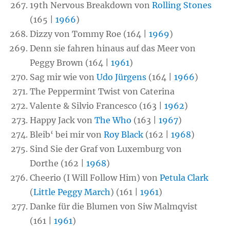
19th Nervous Breakdown von
Rolling Stones
(165 |
1966
)
Dizzy von Tommy Roe (164 |
1969
)
Denn sie fahren hinaus auf das Meer von
Peggy Brown (164 |
1961
)
Sag mir wie von
Udo Jürgens
(164 |
1966
)
The Peppermint Twist von Caterina
Valente & Silvio Francesco (163 |
1962
)
Happy Jack von
The Who
(163 |
1967
)
Bleib‘ bei mir von
Roy Black
(162 |
1968
)
Sind Sie der Graf von Luxemburg von
Dorthe (162 |
1968
)
Cheerio (I Will Follow Him) von
Petula Clark
(
Little Peggy March
) (161 |
1961
)
Danke für die Blumen von Siw Malmqvist
(161 |
1961
)