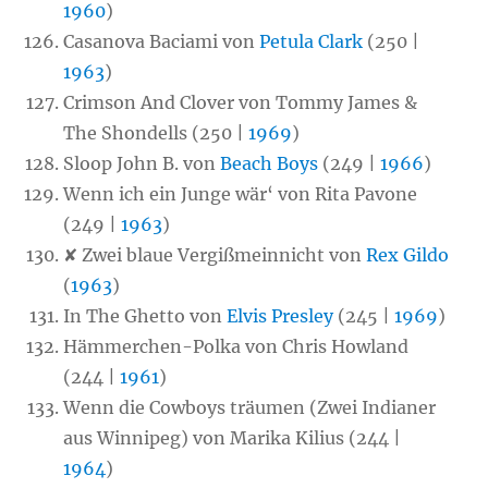
1960
)
Casanova Baciami von
Petula Clark
(250 |
1963
)
Crimson And Clover von Tommy James &
The Shondells (250 |
1969
)
Sloop John B. von
Beach Boys
(249 |
1966
)
Wenn ich ein Junge wär‘ von Rita Pavone
(249 |
1963
)
✘ Zwei blaue Vergißmeinnicht von
Rex Gildo
(
1963
)
In The Ghetto von
Elvis Presley
(245 |
1969
)
Hämmerchen-Polka von Chris Howland
(244 |
1961
)
Wenn die Cowboys träumen (Zwei Indianer
aus Winnipeg) von Marika Kilius (244 |
1964
)