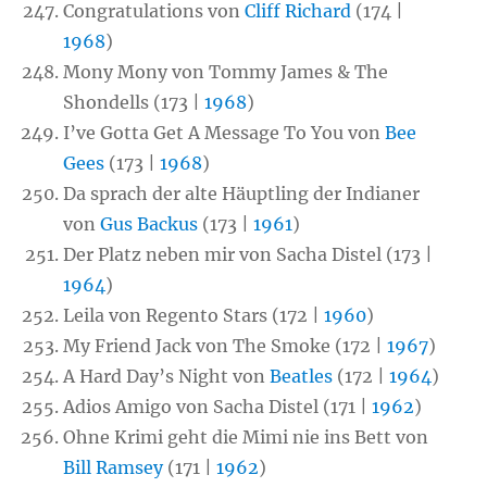
Congratulations von
Cliff Richard
(174 |
1968
)
Mony Mony von Tommy James & The
Shondells (173 |
1968
)
I’ve Gotta Get A Message To You von
Bee
Gees
(173 |
1968
)
Da sprach der alte Häuptling der Indianer
von
Gus Backus
(173 |
1961
)
Der Platz neben mir von Sacha Distel (173 |
1964
)
Leila von Regento Stars (172 |
1960
)
My Friend Jack von The Smoke (172 |
1967
)
A Hard Day’s Night von
Beatles
(172 |
1964
)
Adios Amigo von Sacha Distel (171 |
1962
)
Ohne Krimi geht die Mimi nie ins Bett von
Bill Ramsey
(171 |
1962
)