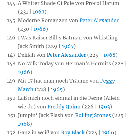
A Whiter Shade Of Pale von Procol Harum
(231 |
1967
)
Moderne Romanzen von
Peter Alexander
(230 |
1966
)
I Was Kaiser Bill’s Batman von Whistling
Jack Smith (229 |
1967
)
Delilah von
Peter Alexander
(229 |
1968
)
No Milk Today von Herman’s Hermits (228 |
1966
)
Mit 17 hat man noch Träume von
Peggy
March
(228 |
1965
)
Laß mich noch einmal in die Ferne (Allein
wie du) von
Freddy Quinn
(226 |
1963
)
Jumpin‘ Jack Flash von
Rolling Stones
(225 |
1968
)
Ganz in weiß von
Roy Black
(224 |
1966
)