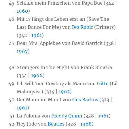
Schlafe mein Prinzchen von Papa Bue (342 |
1960
)
Mit 17 fängt das Leben erst an (Save The
Last Dance For Me) von
Ivo Robic
(Drifters)
(342 |
1961
)
Dear Mrs. Applebee von David Garrick (338 |
1967
)
Strangers In The Night von Frank Sinatra
(334 |
1966
)
Ich will ’nen Cowboy als Mann von
Gitte
(Lil
Malmqvist) (334 |
1963
)
Der Mann im Mond von
Gus Backus
(333 |
1961
)
La Paloma von
Freddy Quinn
(328 |
1961
)
Hey Jude von
Beatles
(328 |
1968
)