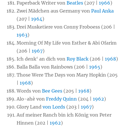
Paperback Writer von
Beatles
(207 |
1966
)
Zwei Mädchen aus Germany von
Paul Anka
(207 |
1964
)
Drei Musketiere von Conny Froboess (206 |
1963
)
Morning Of My Life von Esther & Abi Ofarim
(206 |
1967
)
Ich denk‘ an dich von
Roy Black
(206 |
1968
)
Balla Balla von Rainbows (206 |
1965
)
Those Were The Days von Mary Hopkin (205
|
1968
)
Words von
Bee Gees
(205 |
1968
)
Alo-ahè von
Freddy Quinn
(204 |
1962
)
Glory Land
von Lords
(203 |
1967
)
Auf meiner Ranch bin ich König von Peter
Hinnen (202 |
1962
)