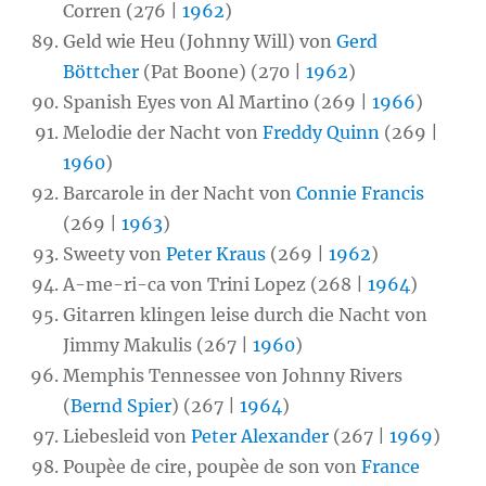
Corren (276 |
1962
)
Geld wie Heu (Johnny Will) von
Gerd
Böttcher
(Pat Boone) (270 |
1962
)
Spanish Eyes von Al Martino (269 |
1966
)
Melodie der Nacht von
Freddy Quinn
(269 |
1960
)
Barcarole in der Nacht von
Connie Francis
(269 |
1963
)
Sweety von
Peter Kraus
(269 |
1962
)
A-me-ri-ca von Trini Lopez (268 |
1964
)
Gitarren klingen leise durch die Nacht von
Jimmy Makulis (267 |
1960
)
Memphis Tennessee von Johnny Rivers
(
Bernd Spier
) (267 |
1964
)
Liebesleid von
Peter Alexander
(267 |
1969
)
Poupèe de cire, poupèe de son von
France