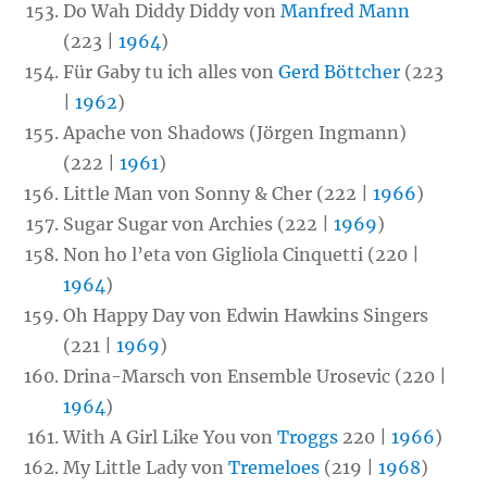
Do Wah Diddy Diddy von
Manfred Mann
(223 |
1964
)
Für Gaby tu ich alles von
Gerd Böttcher
(223
|
1962
)
Apache von Shadows (Jörgen Ingmann)
(222 |
1961
)
Little Man von Sonny & Cher (222 |
1966
)
Sugar Sugar von Archies (222 |
1969
)
Non ho l’eta von Gigliola Cinquetti (220 |
1964
)
Oh Happy Day von Edwin Hawkins Singers
(221 |
1969
)
Drina-Marsch von Ensemble Urosevic (220 |
1964
)
With A Girl Like You von
Troggs
220 |
1966
)
My Little Lady von
Tremeloes
(219 |
1968
)