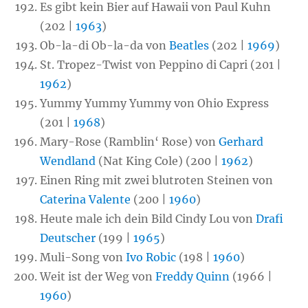
Es gibt kein Bier auf Hawaii von Paul Kuhn
(202 |
1963
)
Ob-la-di Ob-la-da von
Beatles
(202 |
1969
)
St. Tropez-Twist von Peppino di Capri (201 |
1962
)
Yummy Yummy Yummy von Ohio Express
(201 |
1968
)
Mary-Rose (Ramblin‘ Rose) von
Gerhard
Wendland
(Nat King Cole) (200 |
1962
)
Einen Ring mit zwei blutroten Steinen von
Caterina Valente
(200 |
1960
)
Heute male ich dein Bild Cindy Lou von
Drafi
Deutscher
(199 |
1965
)
Muli-Song von
Ivo Robic
(198 |
1960
)
Weit ist der Weg von
Freddy Quinn
(1966 |
1960
)