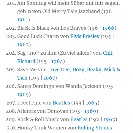
Am Sonntag will mein Süßer mit mir segeln
geh’n von Old Merry Tale Jazzband (196 |
1961
)
Black Is Black von Los Bravos (196 |
1966
)
Good Luck Charm von
Elvis Presley
(195 |
1962
)
Sag „no“ zu ihm (Zu viel allein) von
Cliff
Richard
(195 |
1964
)
Save Me von
Dave Dee, Dozy, Beaky, Mick &
Tich
(195 |
1967
)
Santo Domingo von Wanda Jackson (193 |
1965
)
I Feel Fine von
Beatles
(193 |
1965
)
Atlantis von Donovan (193 |
1969
)
Rock & Roll Music von
Beatles
(192 |
1965
)
Honky Tonk Women von
Rolling Stones