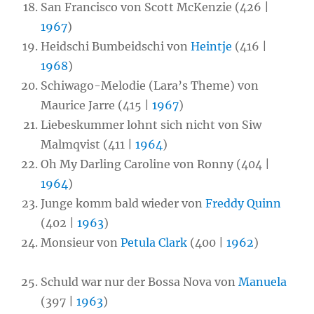
San Francisco von Scott McKenzie (426 |
1967
)
Heidschi Bumbeidschi von
Heintje
(416 |
1968
)
Schiwago-Melodie (Lara’s Theme) von
Maurice Jarre (415 |
1967
)
Liebeskummer lohnt sich nicht von Siw
Malmqvist (411 |
1964
)
Oh My Darling Caroline von Ronny (404 |
1964
)
Junge komm bald wieder von
Freddy Quinn
(402 |
1963
)
Monsieur von
Petula Clark
(400 |
1962
)
Schuld war nur der Bossa Nova von
Manuela
(397 |
1963
)