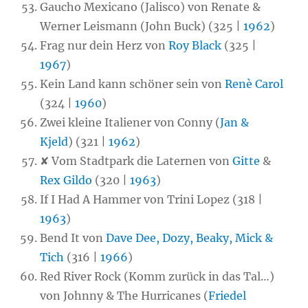
Gaucho Mexicano (Jalisco) von Renate &
Werner Leismann (John Buck) (325 |
1962
)
Frag nur dein Herz von
Roy Black
(325 |
1967
)
Kein Land kann schöner sein von
Renè Carol
(324 |
1960
)
Zwei kleine Italiener von Conny (
Jan &
Kjeld
) (321 |
1962
)
✘ Vom Stadtpark die Laternen von
Gitte
&
Rex Gildo
(320 |
1963
)
If I Had A Hammer von Trini Lopez (318 |
1963
)
Bend It von
Dave Dee, Dozy, Beaky, Mick &
Tich
(316 |
1966
)
Red River Rock (Komm zurück in das Tal…)
von Johnny & The Hurricanes (
Friedel