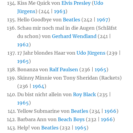
Kiss Me Quick von
Elvis Presley
(
Udo
Jürgens
) (244 |
1963
)
Hello Goodbye von
Beatles
(242 |
1967
)
Schau mir noch mal in die Augen (Schläfst
du schon) von
Gerhard Wendland
(241 |
1962
)
17 Jahr blondes Haar von
Udo Jürgens
(239 |
1965
)
Bonanza von
Ralf Paulsen
(236 |
1965
)
Skinny Minnie von Tony Sheridan (Rackets)
(236 |
1964
)
Du bist nicht allein von
Roy Black
(235 |
1965
)
Yellow Submarine von
Beatles
(234 |
1966
)
Barbara Ann von
Beach Boys
(232 |
1966
)
Help! von
Beatles
(232 |
1965
)