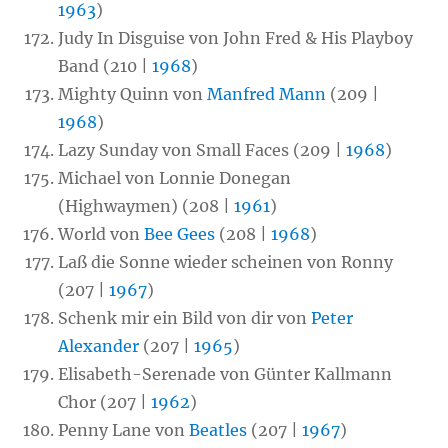
1963
)
Judy In Disguise von John Fred & His Playboy
Band (210 |
1968
)
Mighty Quinn von
Manfred Mann
(209 |
1968
)
Lazy Sunday von Small Faces (209 |
1968
)
Michael von Lonnie Donegan
(Highwaymen) (208 |
1961
)
World von
Bee Gees
(208 |
1968
)
Laß die Sonne wieder scheinen von Ronny
(207 |
1967
)
Schenk mir ein Bild von dir von
Peter
Alexander
(207 |
1965
)
Elisabeth-Serenade von Günter Kallmann
Chor (207 |
1962
)
Penny Lane von
Beatles
(207 |
1967
)