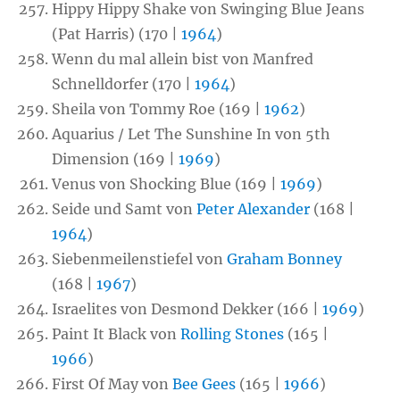
Hippy Hippy Shake von Swinging Blue Jeans
(Pat Harris) (170 |
1964
)
Wenn du mal allein bist von Manfred
Schnelldorfer (170 |
1964
)
Sheila von Tommy Roe (169 |
1962
)
Aquarius / Let The Sunshine In von 5th
Dimension (169 |
1969
)
Venus von Shocking Blue (169 |
1969
)
Seide und Samt von
Peter Alexander
(168 |
1964
)
Siebenmeilenstiefel von
Graham Bonney
(168 |
1967
)
Israelites von Desmond Dekker (166 |
1969
)
Paint It Black von
Rolling Stones
(165 |
1966
)
First Of May von
Bee Gees
(165 |
1966
)