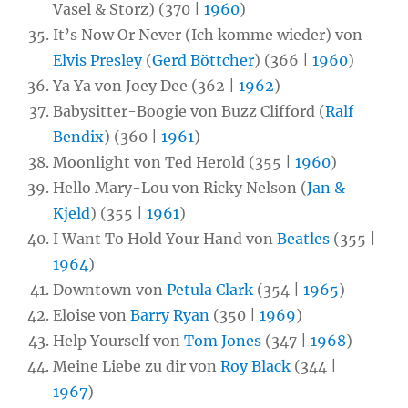
Vasel & Storz) (370 |
1960
)
It’s Now Or Never (Ich komme wieder) von
Elvis Presley
(
Gerd Böttcher
) (366 |
1960
)
Ya Ya von Joey Dee (362 |
1962
)
Babysitter-Boogie von Buzz Clifford (
Ralf
Bendix
) (360 |
1961
)
Moonlight von Ted Herold (355 |
1960
)
Hello Mary-Lou von Ricky Nelson (
Jan &
Kjeld
) (355 |
1961
)
I Want To Hold Your Hand von
Beatles
(355 |
1964
)
Downtown von
Petula Clark
(354 |
1965
)
Eloise von
Barry Ryan
(350 |
1969
)
Help Yourself von
Tom Jones
(347 |
1968
)
Meine Liebe zu dir von
Roy Black
(344 |
1967
)