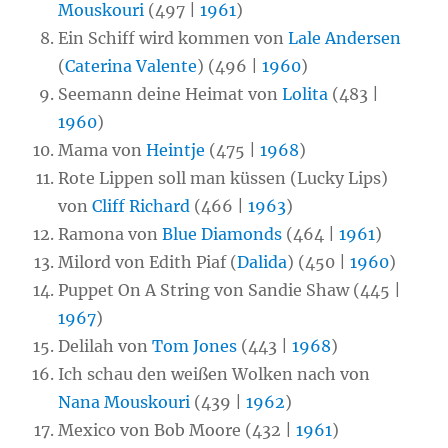
Mouskouri
(497 |
1961
)
Ein Schiff wird kommen von
Lale Andersen
(
Caterina Valente
) (496 |
1960
)
Seemann deine Heimat von
Lolita
(483 |
1960
)
Mama von
Heintje
(475 |
1968
)
Rote Lippen soll man küssen (Lucky Lips)
von
Cliff Richard
(466 |
1963
)
Ramona von
Blue Diamonds
(464 |
1961
)
Milord von Edith Piaf (
Dalida
) (450 |
1960
)
Puppet On A String von Sandie Shaw (445 |
1967
)
Delilah von
Tom Jones
(443 |
1968
)
Ich schau den weißen Wolken nach von
Nana Mouskouri
(439 |
1962
)
Mexico von Bob Moore (432 |
1961
)