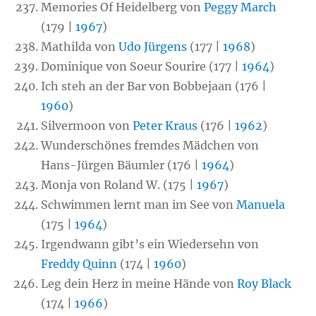
Memories Of Heidelberg von
Peggy March
(179 |
1967
)
Mathilda von
Udo Jürgens
(177 |
1968
)
Dominique von Soeur Sourire (177 |
1964
)
Ich steh an der Bar von Bobbejaan (176 |
1960
)
Silvermoon von
Peter Kraus
(176 |
1962
)
Wunderschönes fremdes Mädchen von
Hans-Jürgen Bäumler (176 |
1964
)
Monja von Roland W. (175 |
1967
)
Schwimmen lernt man im See von
Manuela
(175 |
1964
)
Irgendwann gibt’s ein Wiedersehn von
Freddy Quinn
(174 |
1960
)
Leg dein Herz in meine Hände von
Roy Black
(174 |
1966
)