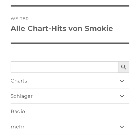
WEITER
Alle Chart-Hits von Smokie
Nächster
Beitrag:
SEARCH BUTTO
Search
for:
Unterme
Charts
öffnen
Unterme
Schlager
öffnen
Radio
Unterme
mehr
öffnen