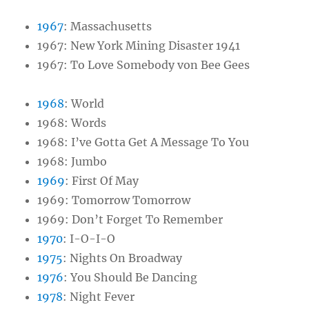
1967
: Massachusetts
1967: New York Mining Disaster 1941
1967: To Love Somebody von Bee Gees
1968
: World
1968: Words
1968: I’ve Gotta Get A Message To You
1968: Jumbo
1969
: First Of May
1969: Tomorrow Tomorrow
1969: Don’t Forget To Remember
1970
: I-O-I-O
1975
: Nights On Broadway
1976
: You Should Be Dancing
1978
: Night Fever