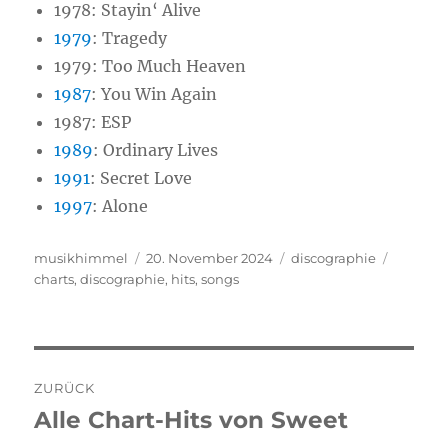
1978: Stayin‘ Alive
1979
: Tragedy
1979: Too Much Heaven
1987
: You Win Again
1987: ESP
1989
: Ordinary Lives
1991
: Secret Love
1997
: Alone
Autor
musikhimmel
Veröffentlicht
20. November 2024
Kategorien
discographie
Schlagw
charts
,
discographie
am
,
hits
,
songs
Beitragsnavigation
ZURÜCK
Alle Chart-Hits von Sweet
Vorheriger
Beitrag: