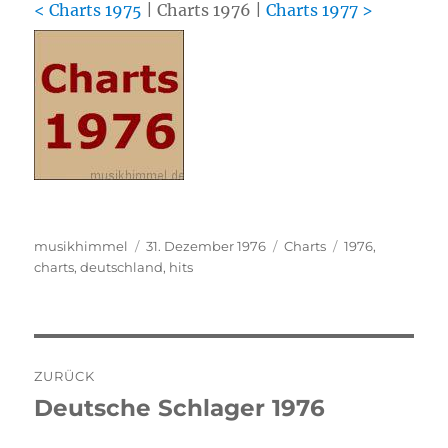
< Charts 1975
| Charts 1976 |
Charts 1977 >
Autor
musikhimmel
Veröffentlicht
31. Dezember 1976
Kategorien
Charts
Schlagwörter
1976
,
charts
,
deutschland
am
,
hits
Beitragsnavigation
ZURÜCK
Deutsche Schlager 1976
Vorheriger
Beitrag: