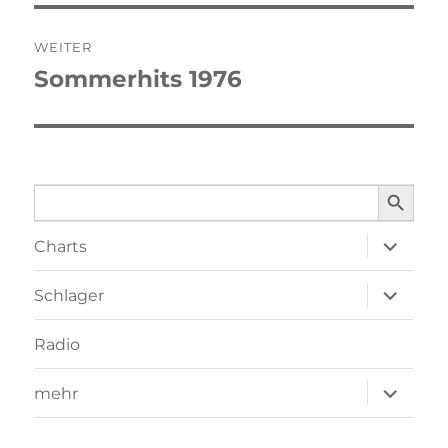
WEITER
Sommerhits 1976
Nächster
Beitrag:
SEARCH BUTTO
Search
for:
Unterme
Charts
öffnen
Unterme
Schlager
öffnen
Radio
Unterme
mehr
öffnen