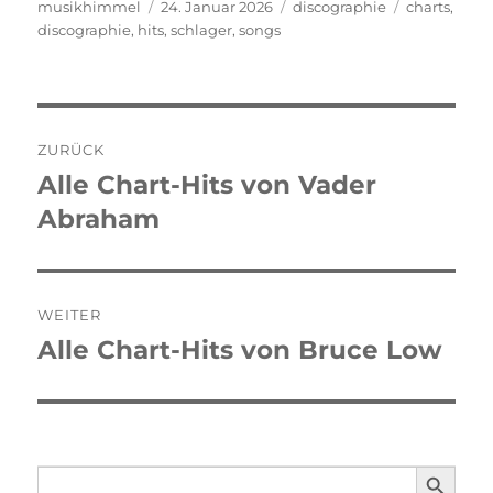
Autor
musikhimmel
Veröffentlicht
24. Januar 2026
Kategorien
discographie
Schlagwört
charts
,
discographie
,
hits
am
,
schlager
,
songs
Beitragsnavigation
ZURÜCK
Alle Chart-Hits von Vader
Vorheriger
Abraham
Beitrag:
WEITER
Alle Chart-Hits von Bruce Low
Nächster
Beitrag:
SEARCH BUTTO
Search
for: