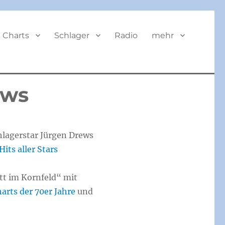
BUTTON
Charts
Schlager
Radio
mehr
ews
hlagerstar Jürgen Drews
its aller Stars
ett im Kornfeld“ mit
arts der 70er Jahre
und