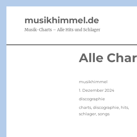
musikhimmel.de
Musik-Charts – Alle Hits und Schlager
Alle Cha
Autor
musikhimmel
Veröffentlicht
1. Dezember 2024
am
Kategorien
discographie
Schlagwörter
charts
,
discographie
,
hits
,
schlager
,
songs