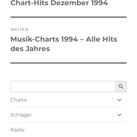
Chart-Hits Dezember 1994
Vorheriger
Beitrag:
WEITER
Musik-Charts 1994 – Alle Hits
Nächster
des Jahres
Beitrag:
SEARCH BUTTO
Search
for:
Unterme
Charts
öffnen
Unterme
Schlager
öffnen
Radio