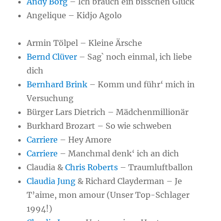
Andy Borg
– Ich brauch ein bisschen Glück
Angelique – Kidjo Agolo
Armin Tölpel – Kleine Ärsche
Bernd Clüver
– Sag` noch einmal, ich liebe
dich
Bernhard Brink
– Komm und führ‘ mich in
Versuchung
Bürger Lars Dietrich – Mädchenmillionär
Burkhard Brozart – So wie schweben
Carriere
– Hey Amore
Carriere
– Manchmal denk‘ ich an dich
Claudia &
Chris Roberts
– Traumluftballon
Claudia Jung
& Richard Clayderman – Je
T’aime, mon amour (Unser Top-Schlager
1994!)