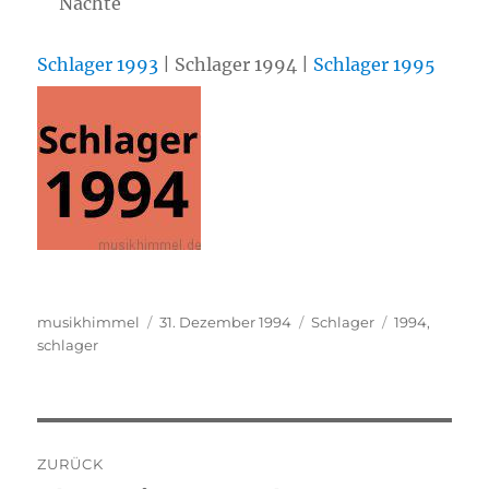
Nächte
Schlager 1993
| Schlager 1994 |
Schlager 1995
Autor
musikhimmel
Veröffentlicht
31. Dezember 1994
Kategorien
Schlager
Schlagwörte
1994
,
schlager
am
Beitragsnavigation
ZURÜCK