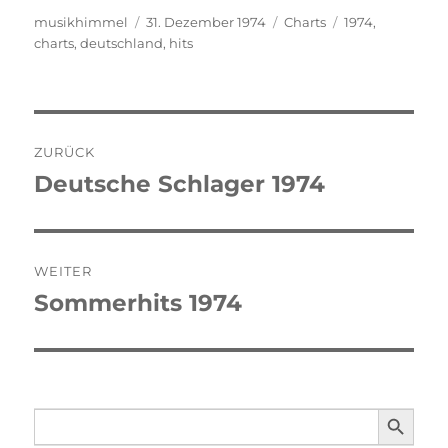
Autor
musikhimmel
Veröffentlicht
31. Dezember 1974
Kategorien
Charts
Schlagwörter
1974
,
charts
,
deutschland
am
,
hits
Beitragsnavigation
ZURÜCK
Deutsche Schlager 1974
Vorheriger
Beitrag:
WEITER
Sommerhits 1974
Nächster
Beitrag:
SEARCH BUTTO
Search
for: