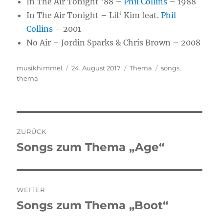
In The Air Tonight ’88 –
Phil Collins
– 1988
In The Air Tonight – Lil‘ Kim feat.
Phil
Collins
– 2001
No Air – Jordin Sparks & Chris Brown – 2008
Autor
musikhimmel
Veröffentlicht
24. August 2017
Kategorien
Thema
Schlagwörter
songs
,
thema
am
Beitragsnavigation
ZURÜCK
Songs zum Thema „Age“
Vorheriger
Beitrag:
WEITER
Songs zum Thema „Boot“
Nächster
Beitrag: