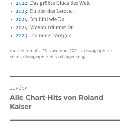
2022
: Das größte Glück der Welt
2023
: Du bist das Letzte…
2024
: Ich fühl wie Du
2024: Wovon träumst Du
2025
: Ein neuer Morgen
Autor
musikhimmel
Veröffentlicht
26. November 2024
Kategorien
discographie
Schlagw
charts
,
discographie
am
,
hits
,
schlager
,
songs
Beitragsnavigation
ZURÜCK
Alle Chart-Hits von Roland
Vorheriger
Kaiser
Beitrag: