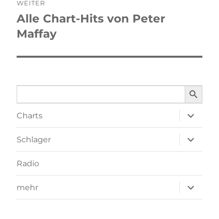
WEITER
Alle Chart-Hits von Peter
Nächster
Maffay
Beitrag:
SEARCH BUTTO
Search
for:
Unterme
Charts
öffnen
Unterme
Schlager
öffnen
Radio
Unterme
mehr
öffnen