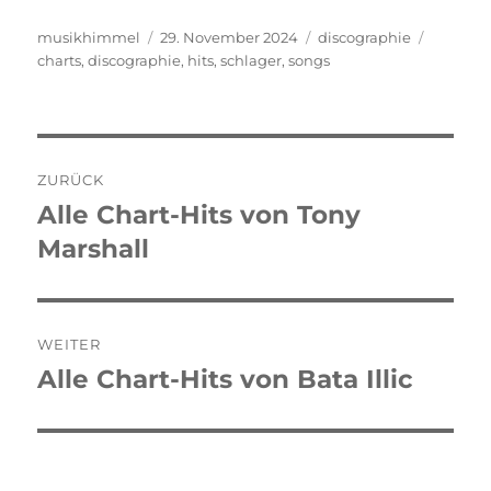
Autor
musikhimmel
Veröffentlicht
29. November 2024
Kategorien
discographie
Schlagw
charts
,
discographie
am
,
hits
,
schlager
,
songs
Beitragsnavigation
ZURÜCK
Alle Chart-Hits von Tony
Vorheriger
Marshall
Beitrag:
WEITER
Alle Chart-Hits von Bata Illic
Nächster
Beitrag: