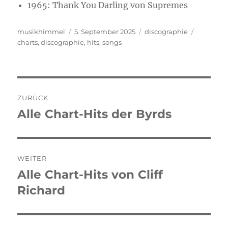
1965: Thank You Darling von Supremes
Autor
musikhimmel
Veröffentlicht
5. September 2025
Kategorien
discographie
Schlagwö
charts
,
discographie
am
,
hits
,
songs
Beitragsnavigation
ZURÜCK
Alle Chart-Hits der Byrds
Vorheriger
Beitrag:
WEITER
Alle Chart-Hits von Cliff
Nächster
Richard
Beitrag: