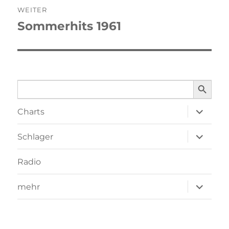
WEITER
Sommerhits 1961
Nächster
Beitrag:
SEARCH BUTTO
Search
for:
Unterme
Charts
öffnen
Unterme
Schlager
öffnen
Radio
Unterme
mehr
öffnen