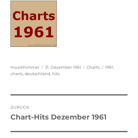
Autor
musikhimmel
Veröffentlicht
31. Dezember 1961
Kategorien
Charts
Schlagwörter
1961
,
charts
,
deutschland
am
,
hits
Beitragsnavigation
ZURÜCK
Chart-Hits Dezember 1961
Vorheriger
Beitrag: