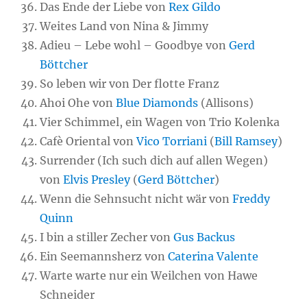
Das Ende der Liebe von
Rex Gildo
Weites Land von Nina & Jimmy
Adieu – Lebe wohl – Goodbye von
Gerd
Böttcher
So leben wir von Der flotte Franz
Ahoi Ohe von
Blue Diamonds
(Allisons)
Vier Schimmel, ein Wagen von Trio Kolenka
Cafè Oriental von
Vico Torriani
(
Bill Ramsey
)
Surrender (Ich such dich auf allen Wegen)
von
Elvis Presley
(
Gerd Böttcher
)
Wenn die Sehnsucht nicht wär von
Freddy
Quinn
I bin a stiller Zecher von
Gus Backus
Ein Seemannsherz von
Caterina Valente
Warte warte nur ein Weilchen von Hawe
Schneider