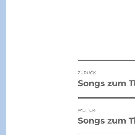
Beitragsnaviga
ZURÜCK
Songs zum T
Vorheriger
Beitrag:
WEITER
Songs zum T
Nächster
Beitrag: