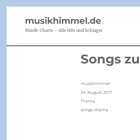
musikhimmel.de
Musik-Charts – Alle Hits und Schlager
Songs z
Autor
musikhimmel
Veröffentlicht
24. August 2017
am
Kategorien
Thema
Schlagwörter
songs
,
thema