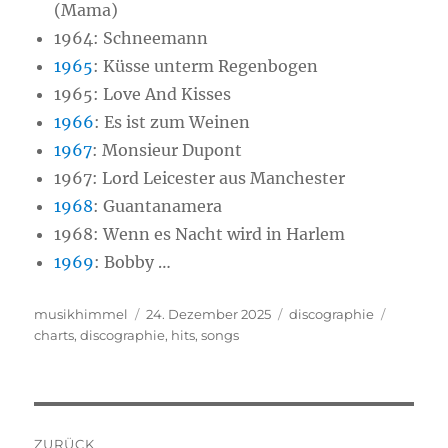
(Mama)
1964:
Schneemann
1965
:
Küsse unterm Regenbogen
1965:
Love And Kisses
1966
:
Es ist zum Weinen
1967
:
Monsieur Dupont
1967:
Lord Leicester aus Manchester
1968
:
Guantanamera
1968:
Wenn es Nacht wird in Harlem
1969
:
Bobby …
Autor
musikhimmel
Veröffentlicht
24. Dezember 2025
Kategorien
discographie
Schlagw
charts
,
discographie
am
,
hits
,
songs
Beitragsnavigation
ZURÜCK