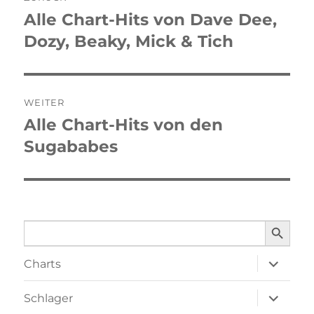
Alle Chart-Hits von Dave Dee,
Vorheriger
Dozy, Beaky, Mick & Tich
Beitrag:
WEITER
Alle Chart-Hits von den
Nächster
Sugababes
Beitrag:
SEARCH BUTTO
Search
for:
Unterme
Charts
öffnen
Unterme
Schlager
öffnen