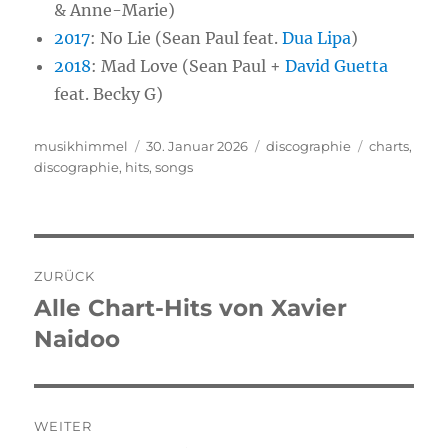
& Anne-Marie)
2017
:
No Lie (Sean Paul feat.
Dua Lipa
)
2018
:
Mad Love (Sean Paul +
David Guetta
feat. Becky G)
Autor
musikhimmel
Veröffentlicht
30. Januar 2026
Kategorien
discographie
Schlagwört
charts
,
discographie
,
hits
am
,
songs
Beitragsnavigation
ZURÜCK
Alle Chart-Hits von Xavier
Vorheriger
Naidoo
Beitrag:
WEITER