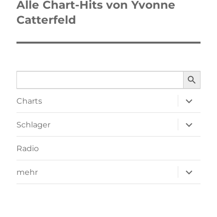
Alle Chart-Hits von Yvonne
Nächster
Catterfeld
Beitrag:
SEARCH BUTTO
Search
for:
Unterme
Charts
öffnen
Unterme
Schlager
öffnen
Radio
Unterme
mehr
öffnen