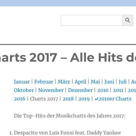
SEARCH 
Search
for:
rts 2017 – Alle Hits 
Januar
|
Februar
|
März
|
April
|
Mai
|
Juni
|
Juli
|
A
Oktober
|
November
|
Dezember
|
2010
|
2011
|
20
2016
| Charts 2017 |
2018
|
2019
|
⤾
2010er Charts
Die Top-Hits der Musikcharts des Jahres 2017:
Despacito von Luis Fonsi feat. Daddy Yankee