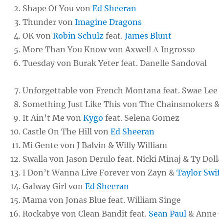
Shape Of You von
Ed Sheeran
Thunder von
Imagine Dragons
OK von
Robin Schulz
feat.
James Blunt
More Than You Know von Axwell Λ Ingrosso
Tuesday von Burak Yeter feat. Danelle Sandoval
Unforgettable von French Montana feat. Swae Lee
Something Just Like This von The Chainsmokers 
It Ain’t Me von
Kygo
feat. Selena Gomez
Castle On The Hill von
Ed Sheeran
Mi Gente von J Balvin & Willy William
Swalla von Jason Derulo feat. Nicki Minaj & Ty Dol
I Don’t Wanna Live Forever von Zayn &
Taylor Swi
Galway Girl von
Ed Sheeran
Mama von Jonas Blue feat. William Singe
Rockabye von Clean Bandit feat.
Sean Paul
& Anne