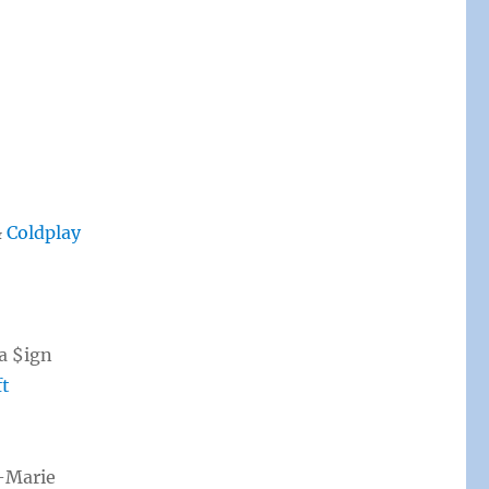
&
Coldplay
la $ign
ft
-Marie