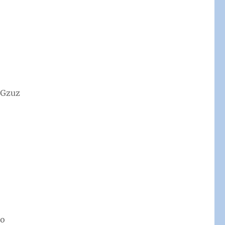
 Gzuz
no