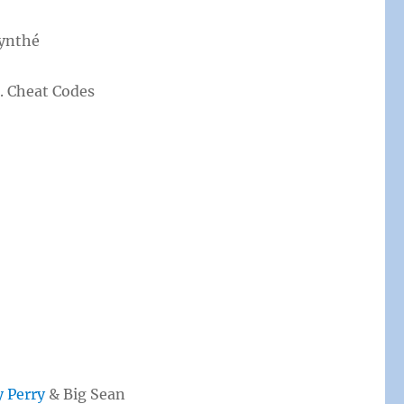
Synthé
. Cheat Codes
y Perry
& Big Sean