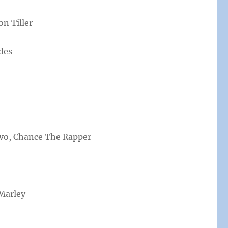
n Tiller
des
avo, Chance The Rapper
 Marley