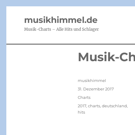
musikhimmel.de
Musik-Charts – Alle Hits und Schlager
Musik-Cha
Autor
musikhimmel
Veröffentlicht
31. Dezember 2017
am
Kategorien
Charts
Schlagwörter
2017
,
charts
,
deutschland
,
hits