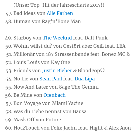
(Unser Top-Hit der Jahrescharts 2017!)
Bad Ideas von
Alle Farben
Human von Rag’n’Bone Man
Starboy von
The Weeknd
feat. Daft Punk
Wohin willst du? von Gestört aber GeiL feat. LEA
Millionär von 187 Strassenbande feat. Bonez MC &
Louis Louis von Kay One
Friends von
Justin Bieber
& BloodPop®
No Lie von
Sean Paul
feat.
Dua Lipa
Now And Later von Sage The Gemini
Be Mine von
Ofenbach
Bon Voyage von Miami Yacine
Was du Liebe nennst von Bausa
Mask Off von Future
Hot2Touch von Felix Jaehn feat. Hight & Alex Aio