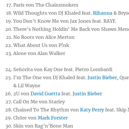
Paris von The Chainsmokers
Wild Thoughts von DJ Khaled feat.
Rihanna
& Bryso
You Don’t Know Me von Jax Jones feat. RAYE
There’s Nothing Holdin‘ Me Back von Shawn Men
No Roots von Alice Merton
What About Us von P!nk
Alone von Alan Walker
Señorita von Kay One feat. Pietro Lombardi
I’m The One von DJ Khaled feat.
Justin Bieber
, Qu
& Lil Wayne
2U von
David Guetta
feat.
Justin Bieber
Call On Me von Starley
Chained To The Rhythm von
Katy Perry
feat. Skip
Chöre von
Mark Forster
Skin von Rag’n’Bone Man