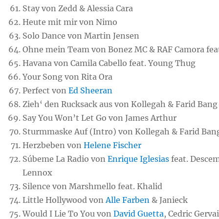
Stay von Zedd & Alessia Cara
Heute mit mir von Nimo
Solo Dance von Martin Jensen
Ohne mein Team von Bonez MC & RAF Camora fea
Havana von Camila Cabello feat. Young Thug
Your Song von Rita Ora
Perfect von
Ed Sheeran
Zieh‘ den Rucksack aus von Kollegah & Farid Bang
Say You Won’t Let Go von James Arthur
Sturmmaske Auf (Intro) von Kollegah & Farid Ban
Herzbeben von
Helene Fischer
Súbeme La Radio von
Enrique Iglesias
feat. Desce
Lennox
Silence von Marshmello feat. Khalid
Little Hollywood von
Alle Farben
& Janieck
Would I Lie To You von
David Guetta
, Cedric Gervai