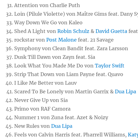
Attention von Charlie Puth
Loin (Pilule Violette) von Maître Gims feat. Dany 
Way Down We Go von Kaleo
Shed A Light von
Robin Schulz
&
David Guetta
feat
rockstar von
Post Malone
feat. 21 Savage
Symphony von Clean Bandit feat. Zara Larsson
Dusk Till Dawn von Zayn feat. Sia
Look What You Made Me Do von
Taylor Swift
Strip That Down von Liam Payne feat. Quavo
I Like Me Better von Lauv
Scared To Be Lonely von Martin Garrix &
Dua Lipa
Never Give Up von Sia
Primo von RAF Camora
Nummer 1 von Zuna feat. Azet & Noizy
New Rules von
Dua Lipa
Feels von Calvin Harris feat. Pharrell Williams,
Kat