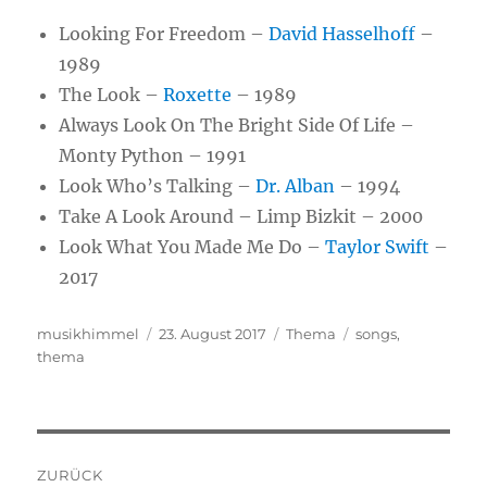
Looking For Freedom –
David Hasselhoff
–
1989
The Look –
Roxette
– 1989
Always Look On The Bright Side Of Life –
Monty Python – 1991
Look Who’s Talking –
Dr. Alban
– 1994
Take A Look Around – Limp Bizkit – 2000
Look What You Made Me Do –
Taylor Swift
–
2017
Autor
musikhimmel
Veröffentlicht
23. August 2017
Kategorien
Thema
Schlagwörter
songs
,
thema
am
Beitragsnavigation
ZURÜCK