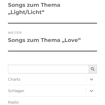
Songs zum Thema
Vorheriger
„Light/Licht“
Beitrag:
WEITER
Songs zum Thema „Love“
Nächster
Beitrag:
SEARCH BUTTO
Search
for:
Unterme
Charts
öffnen
Unterme
Schlager
öffnen
Radio