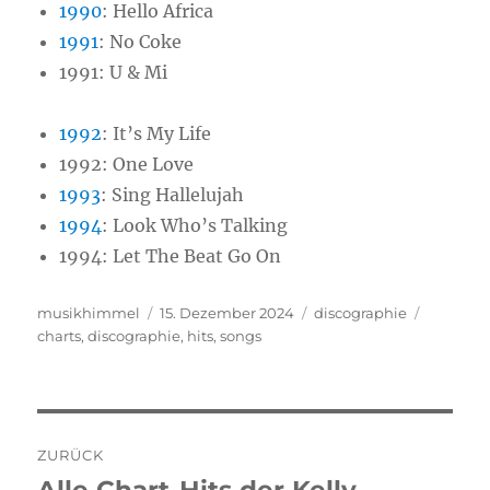
1990
: Hello Africa
1991
: No Coke
1991: U & Mi
1992
: It’s My Life
1992: One Love
1993
: Sing Hallelujah
1994
: Look Who’s Talking
1994: Let The Beat Go On
Autor
musikhimmel
Veröffentlicht
15. Dezember 2024
Kategorien
discographie
Schlagw
charts
,
discographie
am
,
hits
,
songs
Beitragsnavigation
ZURÜCK
Vorheriger