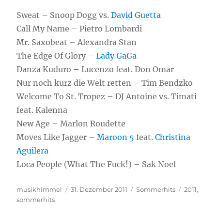
Sweat – Snoop Dogg vs.
David Guetta
Call My Name – Pietro Lombardi
Mr. Saxobeat – Alexandra Stan
The Edge Of Glory –
Lady GaGa
Danza Kuduro – Lucenzo feat. Don Omar
Nur noch kurz die Welt retten – Tim Bendzko
Welcome To St. Tropez – DJ Antoine vs. Timati
feat. Kalenna
New Age – Marlon Roudette
Moves Like Jagger –
Maroon 5
feat.
Christina
Aguilera
Loca People (What The Fuck!) – Sak Noel
Autor
musikhimmel
Veröffentlicht
31. Dezember 2011
Kategorien
Sommerhits
Schlagwör
2011
,
sommerhits
am