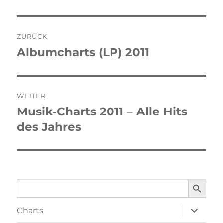
Beitragsnavigation
ZURÜCK
Albumcharts (LP) 2011
Vorheriger
Beitrag:
WEITER
Musik-Charts 2011 – Alle Hits
Nächster
des Jahres
Beitrag:
SEARCH BUTTO
Search
for:
Unterme
Charts
öffnen