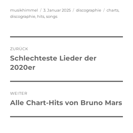
Autor
musikhimmel
Veröffentlicht
3. Januar 2025
Kategorien
discographie
Schlagwörter
charts
,
discographie
,
hits
am
,
songs
Beitragsnavigation
ZURÜCK
Schlechteste Lieder der
Vorheriger
2020er
Beitrag:
WEITER
Alle Chart-Hits von Bruno Mars
Nächster
Beitrag: