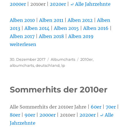
2000er
| 2010er |
2020er
|
⤾ Alle Jahrzehnte
Alben 2010
|
Alben 2011
|
Alben 2012
|
Alben
2013
|
Alben 2014
|
Alben 2015
|
Alben 2016
|
Alben 2017
|
Alben 2018
|
Alben 2019
„Albumcharts (LP) der 2010er“
weiterlesen
Veröffentlicht
30. Dezember 2017
Kategorien
Albumcharts
Schlagwörter
2010er
,
am
albumcharts
,
deutschland
,
lp
Sommerhits der 2010er
Alle Sommerhits der 2010er Jahre |
60er
|
70er
|
80er
|
90er
|
2000er
| 2010er |
2020er
|
⤾ Alle
Jahrzehnte