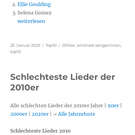
Ellie Goulding
Selena Gomez
„Top10: Die schönsten Sängerinnen der 2010er“
weiterlesen
Veröffentlicht
25. Januar 2025
Kategorien
Top10
Schlagwörter
2010er
,
schönste sängerinnen
,
am
top10
Schlechteste Lieder der
2010er
Alle schlechten Lieder der 2010er Jahre |
90er
|
2000er
|
2020er
| ⤾
Alle Jahrzehnte
Schlechteste Lieder 2010