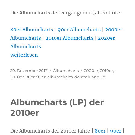
Die Albumcharts der vergangenen Jahrzehnte:
80er Albumcharts
|
90er Albumcharts
|
2000er
Albumcharts
|
2010er Albumcharts
|
2020er
Albumcharts
„Die Albumcharts (LP) der Jahrzehnte“
weiterlesen
Veröffentlicht
30. Dezember 2017
Kategorien
Albumcharts
Schlagwörter
2000er
,
2010er
,
am
2020er
,
80er
,
90er
,
albumcharts
,
deutschland
,
lp
Albumcharts (LP) der
2010er
Die Albumcharts der 2010er Jahre |
80er
|
90er
|