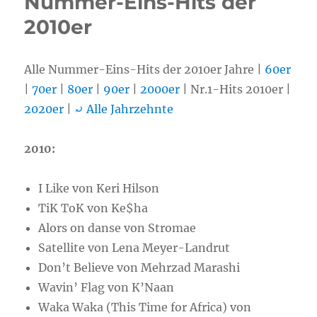
Nummer-Eins-Hits der
2010er
Alle Nummer-Eins-Hits der 2010er Jahre |
60er
|
70er
|
80er
|
90er
|
2000er
| Nr.1-Hits 2010er |
2020er
|
⤾ Alle Jahrzehnte
2010:
I Like von Keri Hilson
TiK ToK von Ke$ha
Alors on danse von Stromae
Satellite von Lena Meyer-Landrut
Don’t Believe von Mehrzad Marashi
Wavin’ Flag von K’Naan
Waka Waka (This Time for Africa) von