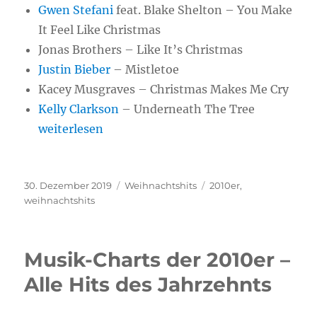
Gwen Stefani
feat. Blake Shelton – You Make
It Feel Like Christmas
Jonas Brothers – Like It’s Christmas
Justin Bieber
– Mistletoe
Kacey Musgraves – Christmas Makes Me Cry
Kelly Clarkson
– Underneath The Tree
„Weihnachtshits der 2010er“
weiterlesen
Veröffentlicht
30. Dezember 2019
Kategorien
Weihnachtshits
Schlagwörter
2010er
,
am
weihnachtshits
Musik-Charts der 2010er –
Alle Hits des Jahrzehnts