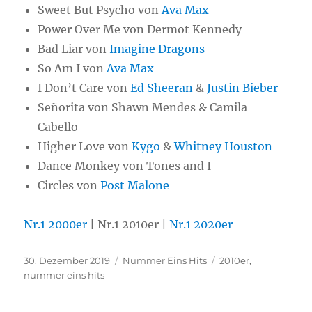
Sweet But Psycho von
Ava Max
Power Over Me von Dermot Kennedy
Bad Liar von
Imagine Dragons
So Am I von
Ava Max
I Don’t Care von
Ed Sheeran
&
Justin Bieber
Señorita von Shawn Mendes & Camila
Cabello
Higher Love von
Kygo
&
Whitney Houston
Dance Monkey von Tones and I
Circles von
Post Malone
Nr.1 2000er
| Nr.1 2010er |
Nr.1 2020er
Veröffentlicht
30. Dezember 2019
Kategorien
Nummer Eins Hits
Schlagwörter
2010er
,
am
nummer eins hits