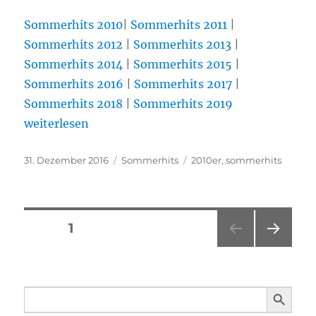
Sommerhits 2010
|
Sommerhits 2011
|
Sommerhits 2012
|
Sommerhits 2013
|
Sommerhits 2014
|
Sommerhits 2015
|
Sommerhits 2016
|
Sommerhits 2017
|
Sommerhits 2018
|
Sommerhits 2019
„Sommerhits der 2010er“
weiterlesen
Veröffentlicht
31. Dezember 2016
Kategorien
Sommerhits
Schlagwörter
2010er
,
sommerhits
am
Seitennummerierung
SEITE
1
NÄC
der
HSTE
SEIT
SEARCH BUTTO
Beiträge
Search
E
for: