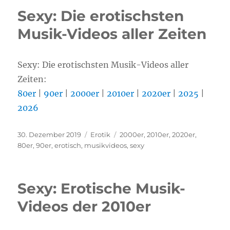
Sexy: Die erotischsten
Musik-Videos aller Zeiten
Sexy: Die erotischsten Musik-Videos aller
Zeiten:
80er
|
90er
|
2000er
|
2010er
|
2020er
|
2025
|
2026
Veröffentlicht
30. Dezember 2019
Kategorien
Erotik
Schlagwörter
2000er
,
2010er
,
2020er
,
am
80er
,
90er
,
erotisch
,
musikvideos
,
sexy
Sexy: Erotische Musik-
Videos der 2010er