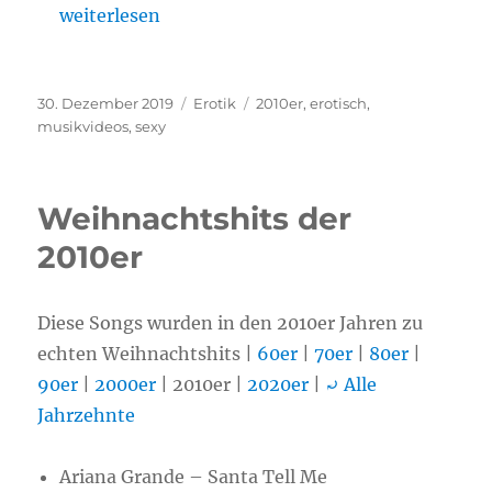
„Sexy: Erotische Musik-Videos der 2010er“
weiterlesen
Veröffentlicht
30. Dezember 2019
Kategorien
Erotik
Schlagwörter
2010er
,
erotisch
,
am
musikvideos
,
sexy
Weihnachtshits der
2010er
Diese Songs wurden in den 2010er Jahren zu
echten Weihnachtshits |
60er
|
70er
|
80er
|
90er
|
2000er
| 2010er |
2020er
|
⤾ Alle
Jahrzehnte
Ariana Grande – Santa Tell Me