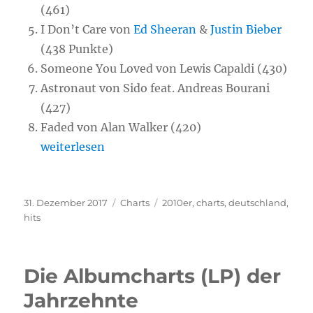
(461)
I Don’t Care von
Ed Sheeran
&
Justin Bieber
(438 Punkte)
Someone You Loved von Lewis Capaldi (430)
Astronaut von Sido feat. Andreas Bourani
(427)
Faded von Alan Walker (420)
„Musik-Charts der 2010er – Alle Hits des Jahrze
weiterlesen
Veröffentlicht
31. Dezember 2017
Kategorien
Charts
Schlagwörter
2010er
,
charts
,
deutschland
,
am
hits
Die Albumcharts (LP) der
Jahrzehnte