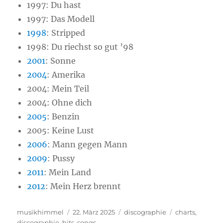
1997:
Du hast
1997:
Das Modell
1998
:
Stripped
1998:
Du riechst so gut ’98
2001
:
Sonne
2004
:
Amerika
2004:
Mein Teil
2004: Ohne dich
2005
: Benzin
2005: Keine Lust
2006
: Mann gegen Mann
2009
:
Pussy
2011
: Mein Land
2012
: Mein Herz brennt
Autor
musikhimmel
Veröffentlicht
22. März 2025
Kategorien
discographie
Schlagwörter
charts
,
discographie
,
hits
am
,
songs