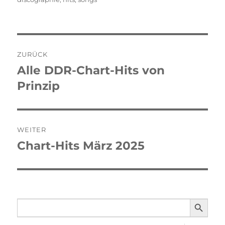
Beitragsnavigation
ZURÜCK
Alle DDR-Chart-Hits von
Vorheriger
Prinzip
Beitrag:
WEITER
Chart-Hits März 2025
Nächster
Beitrag:
SEARCH BUTTO
Search
for: