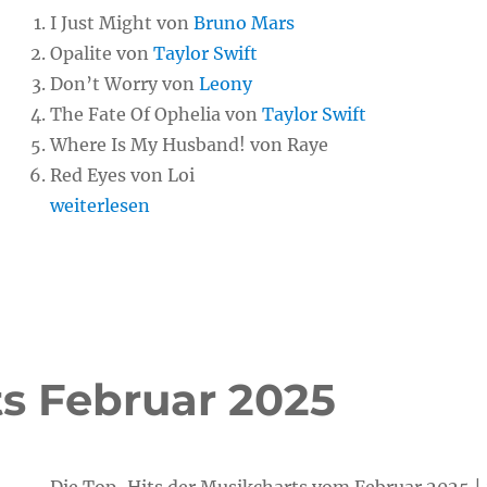
I Just Might von
Bruno Mars
Opalite von
Taylor Swift
Don’t Worry von
Leony
The Fate Of Ophelia von
Taylor Swift
Where Is My Husband! von Raye
Red Eyes von Loi
„Chart-Hits Februar 2026“
weiterlesen
ts Februar 2025