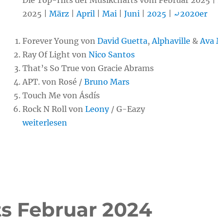
Die Top-Hits der Musikcharts vom Februar 2025 |
2025 |
März
|
April
|
Mai
|
Juni
|
2025
|
⤾2020er
Forever Young von
David Guetta
,
Alphaville
&
Ava
Ray Of Light von
Nico Santos
That’s So True von Gracie Abrams
APT. von Rosé /
Bruno Mars
Touch Me von Ásdís
Rock N Roll von
Leony
/ G-Eazy
„Chart-Hits Februar 2025“
weiterlesen
ts Februar 2024