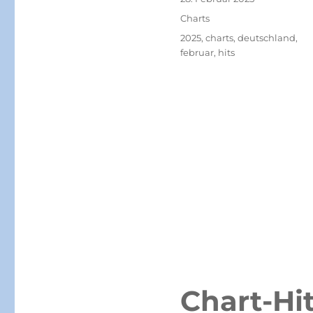
am
Kategorien
Charts
Schlagwörter
2025
,
charts
,
deutschland
,
februar
,
hits
Chart-Hi