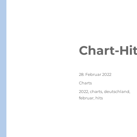
Chart-Hi
Veröffentlicht
28. Februar 2022
am
Kategorien
Charts
Schlagwörter
2022
,
charts
,
deutschland
,
februar
,
hits