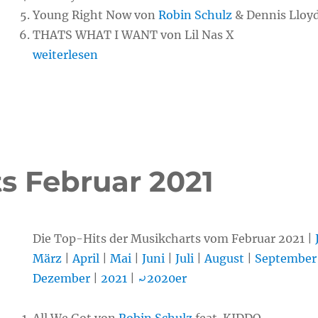
Young Right Now von
Robin Schulz
& Dennis Lloy
THATS WHAT I WANT von Lil Nas X
„Chart-Hits Februar 2022“
weiterlesen
ts Februar 2021
Die Top-Hits der Musikcharts vom Februar 2021 |
März
|
April
|
Mai
|
Juni
|
Juli
|
August
|
September
Dezember
|
2021
|
⤾2020er