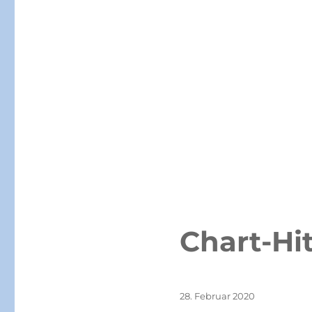
Chart-Hi
Veröffentlicht
28. Februar 2020
am