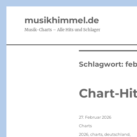
musikhimmel.de
Musik-Charts – Alle Hits und Schlager
Schlagwort:
fe
Chart-Hi
Veröffentlicht
27. Februar 2026
am
Kategorien
Charts
Schlagwörter
2026
,
charts
,
deutschland
,