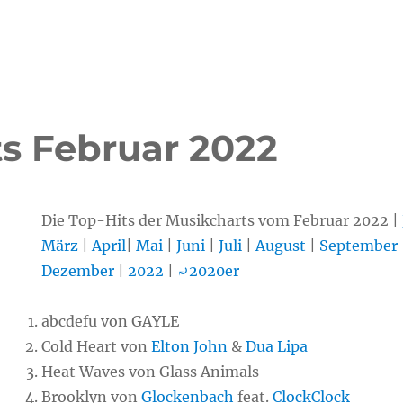
ts Februar 2022
Die Top-Hits der Musikcharts vom Februar 2022 |
März
|
April
|
Mai
|
Juni
|
Juli
|
August
|
September
Dezember
|
2022
|
⤾2020er
abcdefu von GAYLE
Cold Heart von
Elton John
&
Dua Lipa
Heat Waves von Glass Animals
Brooklyn von
Glockenbach
feat.
ClockClock