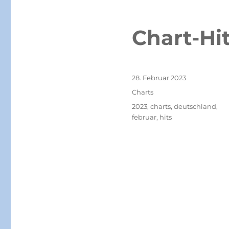
Chart-Hi
Veröffentlicht
28. Februar 2023
am
Kategorien
Charts
Schlagwörter
2023
,
charts
,
deutschland
,
februar
,
hits