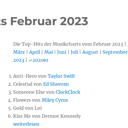
ts Februar 2023
Die Top-Hits der Musikcharts vom Februar 2023 |
März
|
April
|
Mai
|
Juni
|
Juli
|
August
|
September
2023
|
⤾2020er
Anti-Hero von
Taylor Swift
Celestial von
Ed Sheeran
Someone Else von
ClockClock
Flowers von
Miley Cyrus
Gold von Loi
Kiss Me von Dermot Kennedy
„Chart-Hits Februar 2023“
weiterlesen