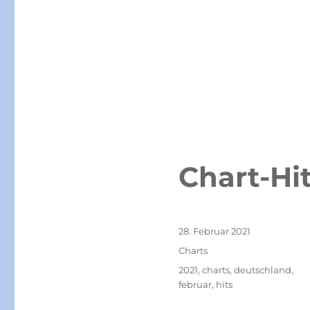
Chart-Hi
Veröffentlicht
28. Februar 2021
am
Kategorien
Charts
Schlagwörter
2021
,
charts
,
deutschland
,
februar
,
hits