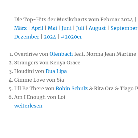
Die Top-Hits der Musikcharts vom Februar 2024 |
März
|
April
|
Mai
|
Juni
|
Juli
|
August
|
September
Dezember
|
2024
|
⤾2020er
Overdrive von
Ofenbach
feat. Norma Jean Martine
Strangers von Kenya Grace
Houdini von
Dua Lipa
Gimme Love von Sia
I’ll Be There von
Robin Schulz
& Rita Ora & Tiago 
Am I Enough von Loi
„Chart-Hits Februar 2024“
weiterlesen