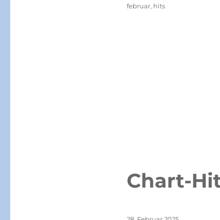
februar
,
hits
Chart-Hi
Veröffentlicht
28. Februar 2025