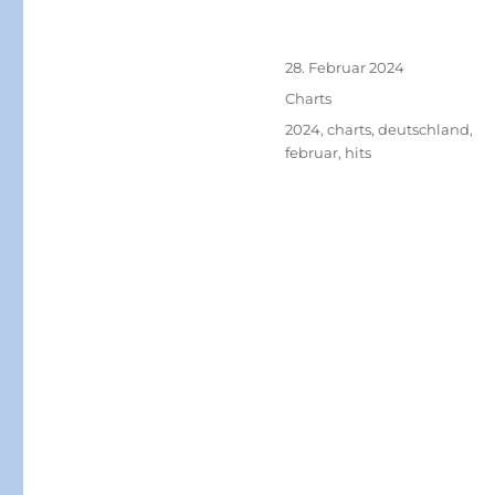
Veröffentlicht
28. Februar 2024
am
Kategorien
Charts
Schlagwörter
2024
,
charts
,
deutschland
,
februar
,
hits