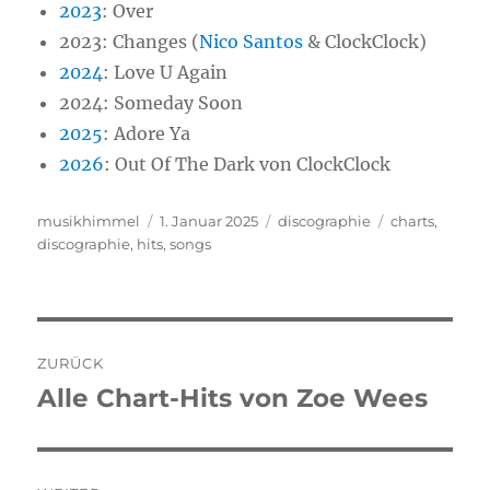
2023
: Over
2023: Changes (
Nico Santos
& ClockClock)
2024
: Love U Again
2024: Someday Soon
2025
: Adore Ya
2026
: Out Of The Dark von ClockClock
Autor
musikhimmel
Veröffentlicht
1. Januar 2025
Kategorien
discographie
Schlagwörter
charts
,
discographie
,
hits
am
,
songs
Beitragsnavigation
ZURÜCK
Alle Chart-Hits von Zoe Wees
Vorheriger
Beitrag: