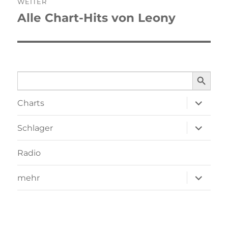
WEITER
Alle Chart-Hits von Leony
Nächster
Beitrag:
SEARCH BUTTO
Search
for:
Unterme
Charts
öffnen
Unterme
Schlager
öffnen
Radio
Unterme
mehr
öffnen