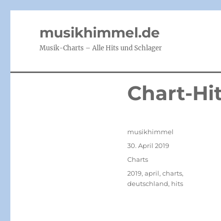
musikhimmel.de
Musik-Charts – Alle Hits und Schlager
Chart-Hit
Autor
musikhimmel
Veröffentlicht
30. April 2019
am
Kategorien
Charts
Schlagwörter
2019
,
april
,
charts
,
deutschland
,
hits