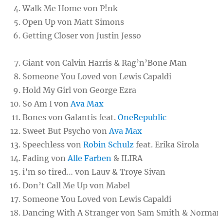
Walk Me Home von P!nk
Open Up von Matt Simons
Getting Closer von Justin Jesso
Giant von Calvin Harris & Rag’n’Bone Man
Someone You Loved von Lewis Capaldi
Hold My Girl von George Ezra
So Am I von
Ava Max
Bones von Galantis feat.
OneRepublic
Sweet But Psycho von
Ava Max
Speechless von
Robin Schulz
feat. Erika Sirola
Fading von
Alle Farben
& ILIRA
i’m so tired… von Lauv & Troye Sivan
Don’t Call Me Up von Mabel
Someone You Loved von Lewis Capaldi
Dancing With A Stranger von Sam Smith & Norma