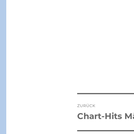
Beitragsnaviga
ZURÜCK
Chart-Hits M
Vorheriger
Beitrag: