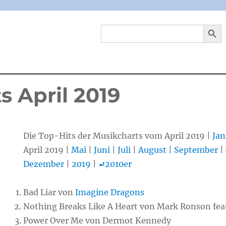
SEARCH 
Search
for:
s April 2019
Die Top-Hits der Musikcharts vom April 2019 |
Jan
April 2019 |
Mai
|
Juni
|
Juli
|
August
|
September
|
Dezember
|
2019
|
⤾
2010er
Bad Liar von
Imagine Dragons
Nothing Breaks Like A Heart von Mark Ronson fea
Power Over Me von Dermot Kennedy