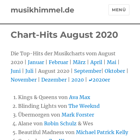
musikhimmel.de
MENÜ
Chart-Hits August 2020
Die Top-Hits der Musikcharts vom August
2020 |
Januar
|
Februar
|
März
|
April
|
Mai
|
Juni
|
Juli
| August 2020 |
September
|
Oktober
|
November
|
Dezember
|
2020
|
⤾
2020er
Kings & Queens von
Ava Max
Blinding Lights von
The Weeknd
Übermorgen von
Mark Forster
Alane von
Robin Schulz
& Wes
Beautiful Madness von
Michael Patrick Kelly