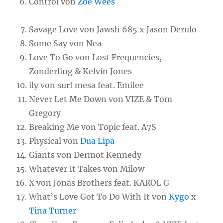
Control von
Zoe Wees
Savage Love von Jawsh 685 x Jason Derulo
Some Say von Nea
Love To Go von Lost Frequencies,
Zonderling & Kelvin Jones
ily von surf mesa feat. Emilee
Never Let Me Down von VIZE & Tom
Gregory
Breaking Me von Topic feat. A7S
Physical von
Dua Lipa
Giants von Dermot Kennedy
Whatever It Takes von Milow
X von Jonas Brothers feat. KAROL G
What’s Love Got To Do With It von
Kygo
x
Tina Turner