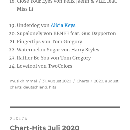
Close Your Eyes von Felix Jaehn & VIZE feat.
Miss Li
Underdog von
Alicia Keys
Supalonely von BENEE feat. Gus Dapperton
Fingertips von Tom Gregory
Watermelon Sugar von Harry Styles
Rather Be You von Tom Gregory
Lovefool von TwoColors
Autor
musikhimmel
Veröffentlicht
31. August 2020
Kategorien
Charts
Schlagwörter
2020
,
august
,
charts
,
deutschland
am
,
hits
Beitragsnavigation
ZURÜCK
Chart-Hits Juli 2020
Vorheriger