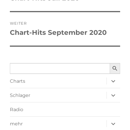
Beitrag:
WEITER
Chart-Hits September 2020
Nächster
Beitrag:
SEARCH BUTTO
Search
for:
Unterme
Charts
öffnen
Unterme
Schlager
öffnen
Radio
Unterme
mehr
öffnen