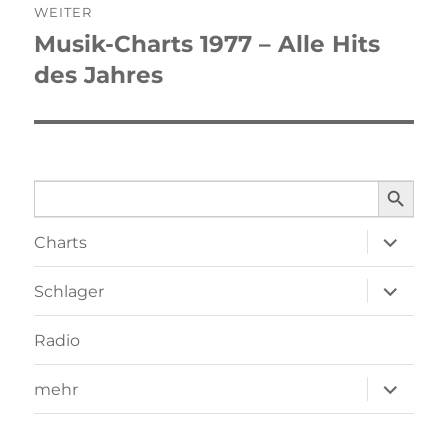
WEITER
Musik-Charts 1977 – Alle Hits
Nächster
des Jahres
Beitrag:
SEARCH BUTTO
Search
for:
Unterme
Charts
öffnen
Unterme
Schlager
öffnen
Radio
Unterme
mehr
öffnen