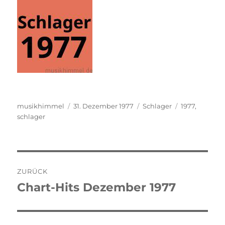
Autor
musikhimmel
Veröffentlicht
31. Dezember 1977
Kategorien
Schlager
Schlagwörter
1977
,
schlager
am
Beitragsnavigation
ZURÜCK
Chart-Hits Dezember 1977
Vorheriger
Beitrag: