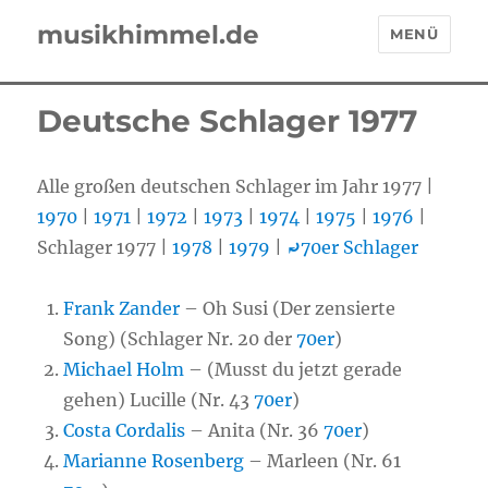
musikhimmel.de
MENÜ
Deutsche Schlager 1977
Alle großen deutschen Schlager im Jahr 1977 |
1970
|
1971
|
1972
|
1973
|
1974
|
1975
|
1976
|
Schlager 1977 |
1978
|
1979
|
⤾
70er Schlager
Frank Zander
– Oh Susi (Der zensierte
Song) (Schlager Nr. 20 der
70er
)
Michael Holm
– (Musst du jetzt gerade
gehen) Lucille (Nr. 43
70er
)
Costa Cordalis
– Anita (Nr. 36
70er
)
Marianne Rosenberg
– Marleen (Nr. 61