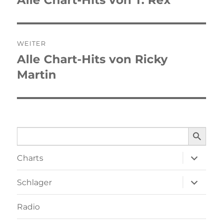
Alle Chart-Hits von T. Rex
Beitrag:
WEITER
Alle Chart-Hits von Ricky
Nächster
Martin
Beitrag:
SEARCH BUTTO
Search
for:
Unterme
Charts
öffnen
Unterme
Schlager
öffnen
Radio