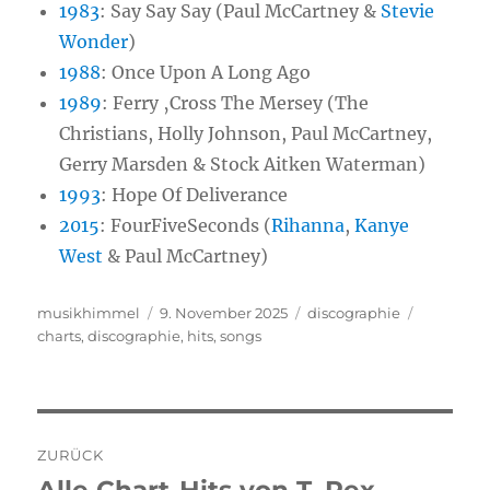
1983
:
Say Say Say (Paul McCartney &
Stevie
Wonder
)
1988
:
Once Upon A Long Ago
1989
:
Ferry ‚Cross The Mersey (The
Christians, Holly Johnson, Paul McCartney,
Gerry Marsden & Stock Aitken Waterman)
1993
:
Hope Of Deliverance
2015
:
FourFiveSeconds (
Rihanna
,
Kanye
West
& Paul McCartney)
Autor
musikhimmel
Veröffentlicht
9. November 2025
Kategorien
discographie
Schlagwö
charts
,
discographie
am
,
hits
,
songs
Beitragsnavigation
ZURÜCK
Vorheriger