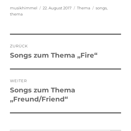
Autor
musikhimmel
Veröffentlicht
22. August 2017
Kategorien
Thema
Schlagwörter
songs
,
thema
am
Beitragsnavigation
ZURÜCK
Songs zum Thema „Fire“
Vorheriger
Beitrag:
WEITER
Songs zum Thema
Nächster
„Freund/Friend“
Beitrag:
SEARCH BUTTO