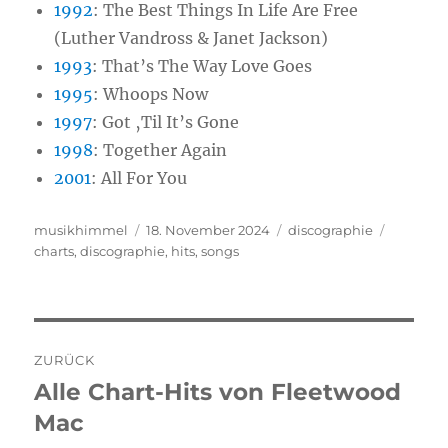
1992
:
The Best Things In Life Are Free
(Luther Vandross & Janet Jackson)
1993
:
That’s The Way Love Goes
1995
:
Whoops Now
1997
:
Got ‚Til It’s Gone
1998
:
Together Again
2001
: All For You
Autor
musikhimmel
Veröffentlicht
18. November 2024
Kategorien
discographie
Schlagw
charts
,
discographie
am
,
hits
,
songs
Beitragsnavigation
ZURÜCK
Alle Chart-Hits von Fleetwood
Vorheriger
Mac
Beitrag: