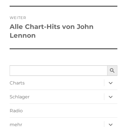
WEITER
Alle Chart-Hits von John
Nächster
Lennon
Beitrag:
SEARCH BUTTO
Search
for:
Unterme
Charts
öffnen
Unterme
Schlager
öffnen
Radio
Unterme
mehr