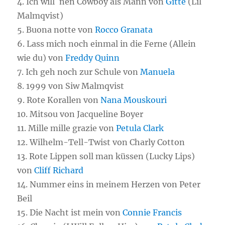
4. Ich will ´nen Cowboy als Mann von
Gitte
(Lil
Malmqvist)
5. Buona notte von
Rocco Granata
6. Lass mich noch einmal in die Ferne (Allein
wie du) von
Freddy Quinn
7. Ich geh noch zur Schule von
Manuela
8. 1999 von Siw Malmqvist
9. Rote Korallen von
Nana Mouskouri
10. Mitsou von Jacqueline Boyer
11. Mille mille grazie von
Petula Clark
12. Wilhelm-Tell-Twist von Charly Cotton
13. Rote Lippen soll man küssen (Lucky Lips)
von
Cliff Richard
14. Nummer eins in meinem Herzen von Peter
Beil
15. Die Nacht ist mein von
Connie Francis