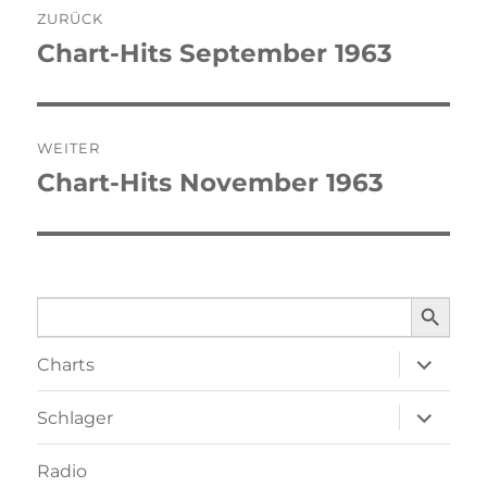
ZURÜCK
Chart-Hits September 1963
Vorheriger
Beitrag:
WEITER
Chart-Hits November 1963
Nächster
Beitrag:
SEARCH BUTTO
Search
for:
Unterme
Charts
öffnen
Unterme
Schlager
öffnen
Radio