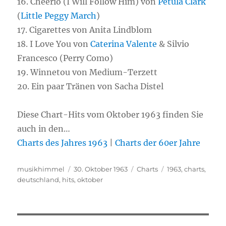
16. Cheerio (I Will Follow Him) von
Petula Clark
(
Little Peggy March
)
17. Cigarettes von Anita Lindblom
18. I Love You von
Caterina Valente
& Silvio
Francesco (Perry Como)
19. Winnetou von Medium-Terzett
20. Ein paar Tränen von Sacha Distel
Diese Chart-Hits vom Oktober 1963 finden Sie
auch in den…
Charts des Jahres 1963
|
Charts der 60er Jahre
Autor
musikhimmel
Veröffentlicht
30. Oktober 1963
Kategorien
Charts
Schlagwörter
1963
,
charts
,
deutschland
,
hits
am
,
oktober
Beitragsnavigation