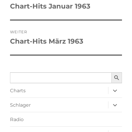
Chart-Hits Januar 1963
Vorheriger
Beitrag:
WEITER
Chart-Hits März 1963
Nächster
Beitrag:
SEARCH BUTTO
Search
for:
Unterme
Charts
öffnen
Unterme
Schlager
öffnen
Radio