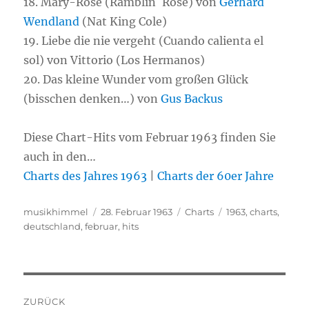
18. Mary-Rose (Ramblin´ Rose) von
Gerhard
Wendland
(Nat King Cole)
19. Liebe die nie vergeht (Cuando calienta el
sol) von Vittorio (Los Hermanos)
20. Das kleine Wunder vom großen Glück
(bisschen denken…) von
Gus Backus
Diese Chart-Hits vom Februar 1963 finden Sie
auch in den…
Charts des Jahres 1963
|
Charts der 60er Jahre
Autor
musikhimmel
Veröffentlicht
28. Februar 1963
Kategorien
Charts
Schlagwörter
1963
,
charts
,
deutschland
,
februar
am
,
hits
Beitragsnavigation
ZURÜCK