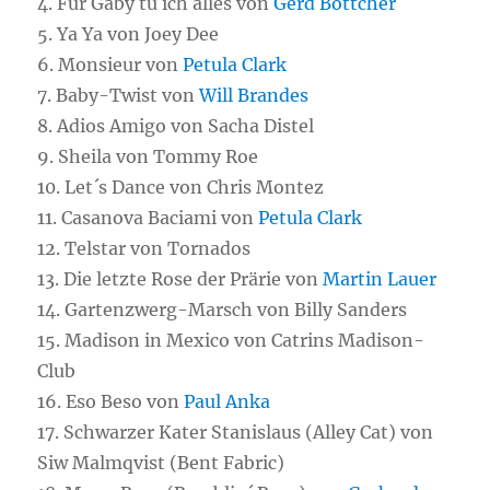
4. Für Gaby tu ich alles von
Gerd Böttcher
5. Ya Ya von Joey Dee
6. Monsieur von
Petula Clark
7. Baby-Twist von
Will Brandes
8. Adios Amigo von Sacha Distel
9. Sheila von Tommy Roe
10. Let´s Dance von Chris Montez
11. Casanova Baciami von
Petula Clark
12. Telstar von Tornados
13. Die letzte Rose der Prärie von
Martin Lauer
14. Gartenzwerg-Marsch von Billy Sanders
15. Madison in Mexico von Catrins Madison-
Club
16. Eso Beso von
Paul Anka
17. Schwarzer Kater Stanislaus (Alley Cat) von
Siw Malmqvist (Bent Fabric)