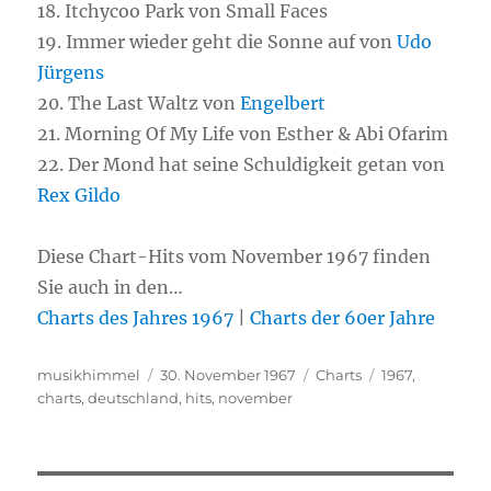
18. Itchycoo Park von Small Faces
19. Immer wieder geht die Sonne auf von
Udo
Jürgens
20. The Last Waltz von
Engelbert
21. Morning Of My Life von Esther & Abi Ofarim
22. Der Mond hat seine Schuldigkeit getan von
Rex Gildo
Diese Chart-Hits vom November 1967 finden
Sie auch in den…
Charts des Jahres 1967
|
Charts der 60er Jahre
Autor
musikhimmel
Veröffentlicht
30. November 1967
Kategorien
Charts
Schlagwörter
1967
,
charts
,
deutschland
am
,
hits
,
november