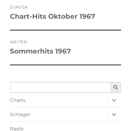
Beitragsnavigation
ZURÜCK
Chart-Hits Oktober 1967
Vorheriger
Beitrag:
WEITER
Sommerhits 1967
Nächster
Beitrag:
SEARCH BUTTO
Search
for:
Unterme
Charts
öffnen
Unterme
Schlager
öffnen
Radio