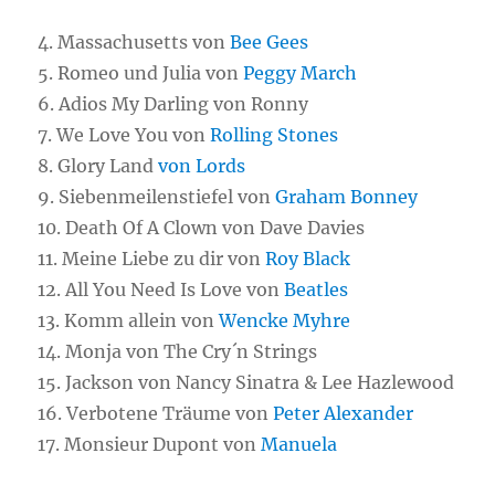
4. Massachusetts von
Bee Gees
5. Romeo und Julia von
Peggy March
6. Adios My Darling von Ronny
7. We Love You von
Rolling Stones
8. Glory Land
von Lords
9. Siebenmeilenstiefel von
Graham Bonney
10. Death Of A Clown von Dave Davies
11. Meine Liebe zu dir von
Roy Black
12. All You Need Is Love von
Beatles
13. Komm allein von
Wencke Myhre
14. Monja von The Cry´n Strings
15. Jackson von Nancy Sinatra & Lee Hazlewood
16. Verbotene Träume von
Peter Alexander
17. Monsieur Dupont von
Manuela