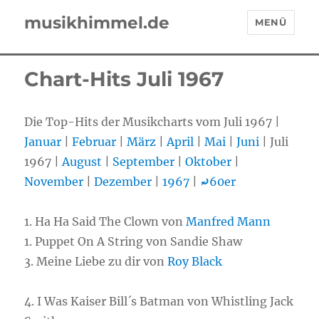
musikhimmel.de
MENÜ
Chart-Hits Juli 1967
Die Top-Hits der Musikcharts vom Juli 1967 |
Januar
|
Februar
|
März
|
April
|
Mai
|
Juni
| Juli
1967 |
August
|
September
|
Oktober
|
November
|
Dezember
|
1967
|
⤾
60er
1. Ha Ha Said The Clown von
Manfred Mann
1. Puppet On A String von Sandie Shaw
3. Meine Liebe zu dir von
Roy Black
4. I Was Kaiser Bill´s Batman von Whistling Jack