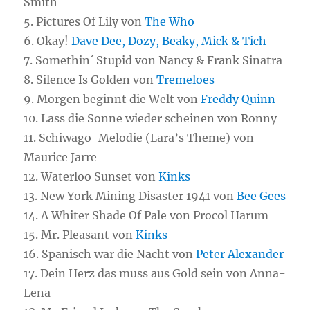
Smith
5. Pictures Of Lily von
The Who
6. Okay!
Dave Dee, Dozy, Beaky, Mick & Tich
7. Somethin´ Stupid von Nancy & Frank Sinatra
8. Silence Is Golden von
Tremeloes
9. Morgen beginnt die Welt von
Freddy Quinn
10. Lass die Sonne wieder scheinen von Ronny
11. Schiwago-Melodie (Lara’s Theme) von
Maurice Jarre
12. Waterloo Sunset von
Kinks
13. New York Mining Disaster 1941 von
Bee Gees
14. A Whiter Shade Of Pale von Procol Harum
15. Mr. Pleasant von
Kinks
16. Spanisch war die Nacht von
Peter Alexander
17. Dein Herz das muss aus Gold sein von Anna-
Lena