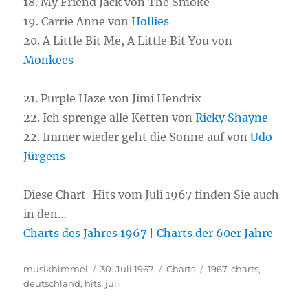
18. My Friend Jack von The Smoke
19. Carrie Anne von
Hollies
20. A Little Bit Me, A Little Bit You von
Monkees
21. Purple Haze von Jimi Hendrix
22. Ich sprenge alle Ketten von
Ricky Shayne
22. Immer wieder geht die Sonne auf von
Udo
Jürgens
Diese Chart-Hits vom Juli 1967 finden Sie auch
in den…
Charts des Jahres 1967
|
Charts der 60er Jahre
Autor
musikhimmel
Veröffentlicht
30. Juli 1967
Kategorien
Charts
Schlagwörter
1967
,
charts
,
deutschland
,
hits
am
,
juli