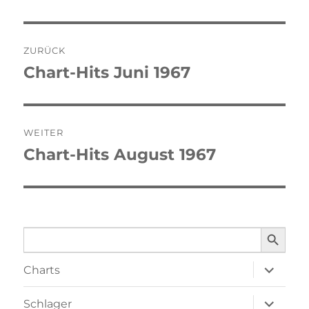
Beitragsnavigation
ZURÜCK
Chart-Hits Juni 1967
Vorheriger
Beitrag:
WEITER
Chart-Hits August 1967
Nächster
Beitrag:
SEARCH BUTTO
Search
for:
Unterme
Charts
öffnen
Unterme
Schlager