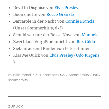
Devil In Disguise von
Elvis Presley
Buona notte von
Rocco Granata
Barcarole in der Nacht von
Connie Francis
(Unser Sommerhit 1963!)
Schuld war nur der Bossa Nova von
Manuela
Zwei blaue Vergißmeinnicht von
Rex Gildo
Siebentausend Rinder von Peter Hinnen
Kiss Me Quick von
Elvis Presley
(
Udo Jürgens
)
Autor
musikhimmel
Veröffentlicht
31. Dezember 1963
Kategorien
Sommerhits
Schlagwör
1963
,
sommerhits
am
Beitragsnavigation
ZURÜCK