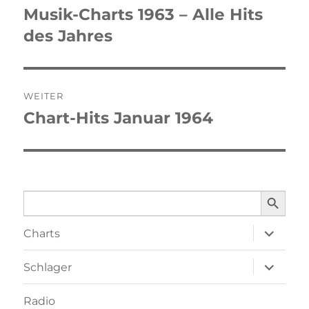
Musik-Charts 1963 – Alle Hits
Vorheriger
des Jahres
Beitrag:
WEITER
Chart-Hits Januar 1964
Nächster
Beitrag:
SEARCH BUTTO
Search
for:
Unterme
Charts
öffnen
Unterme
Schlager
öffnen
Radio