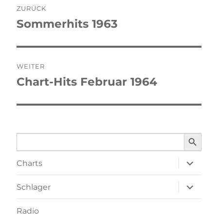
ZURÜCK
Sommerhits 1963
Vorheriger
Beitrag:
WEITER
Chart-Hits Februar 1964
Nächster
Beitrag:
SEARCH BUTTO
Search
for:
Unterme
Charts
öffnen
Unterme
Schlager
öffnen
Radio