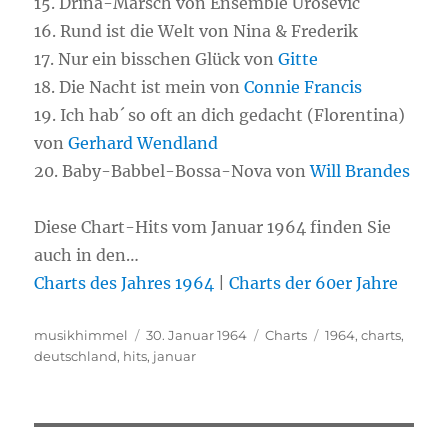
15. Drina-Marsch von Ensemble Urosevic
16. Rund ist die Welt von Nina & Frederik
17. Nur ein bisschen Glück von
Gitte
18. Die Nacht ist mein von
Connie Francis
19. Ich hab´ so oft an dich gedacht (Florentina)
von
Gerhard Wendland
20. Baby-Babbel-Bossa-Nova von
Will Brandes
Diese Chart-Hits vom Januar 1964 finden Sie
auch in den…
Charts des Jahres 1964
|
Charts der 60er Jahre
Autor
musikhimmel
Veröffentlicht
30. Januar 1964
Kategorien
Charts
Schlagwörter
1964
,
charts
,
deutschland
,
hits
am
,
januar
Beitragsnavigation