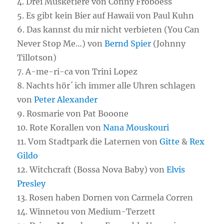
4. Drei Musketiere von Conny Froboess
5. Es gibt kein Bier auf Hawaii von Paul Kuhn
6. Das kannst du mir nicht verbieten (You Can
Never Stop Me…) von
Bernd Spier
(Johnny
Tillotson)
7. A-me-ri-ca von Trini Lopez
8. Nachts hör´ ich immer alle Uhren schlagen
von
Peter Alexander
9. Rosmarie von Pat Booone
10. Rote Korallen von
Nana Mouskouri
11. Vom Stadtpark die Laternen von
Gitte
&
Rex
Gildo
12. Witchcraft (Bossa Nova Baby) von
Elvis
Presley
13. Rosen haben Dornen von Carmela Corren
14. Winnetou von Medium-Terzett