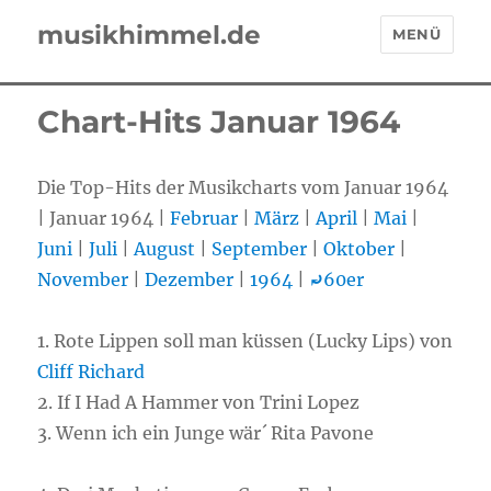
musikhimmel.de
MENÜ
Chart-Hits Januar 1964
Die Top-Hits der Musikcharts vom Januar 1964
| Januar 1964 |
Februar
|
März
|
April
|
Mai
|
Juni
|
Juli
|
August
|
September
|
Oktober
|
November
|
Dezember
|
1964
|
⤾
60er
1. Rote Lippen soll man küssen (Lucky Lips) von
Cliff Richard
2. If I Had A Hammer von Trini Lopez
3. Wenn ich ein Junge wär´ Rita Pavone