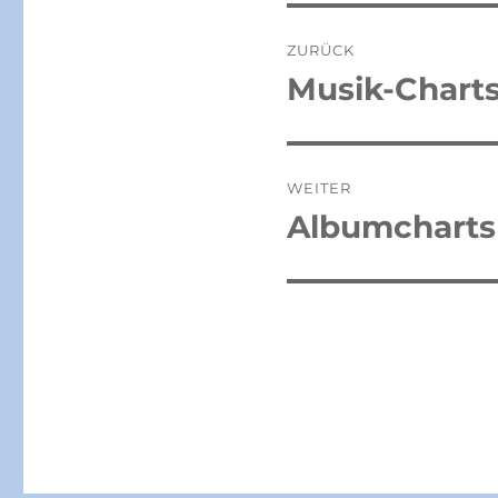
Beitragsnaviga
ZURÜCK
Musik-Charts 
Vorheriger
Beitrag:
WEITER
Albumcharts 
Nächster
Beitrag: