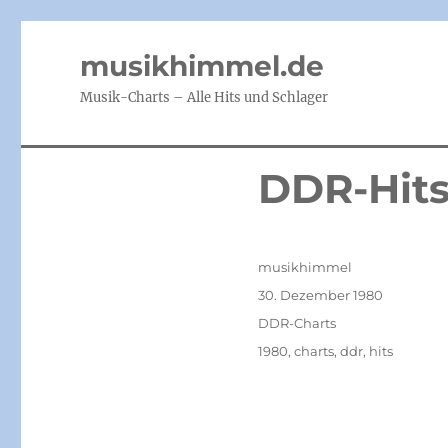
musikhimmel.de
Musik-Charts – Alle Hits und Schlager
DDR-Hits
Autor
musikhimmel
Veröffentlicht
30. Dezember 1980
am
Kategorien
DDR-Charts
Schlagwörter
1980
,
charts
,
ddr
,
hits