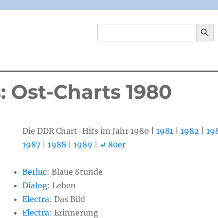
SEARCH 
Search
for:
: Ost-Charts 1980
Die DDR Chart-Hits im Jahr 1980 |
1981
|
1982
|
19
1987
|
1988
|
1989
|
⤾
80er
Berluc
: Blaue Stunde
Dialog
: Leben
Electra
: Das Bild
Electra
: Erinnerung