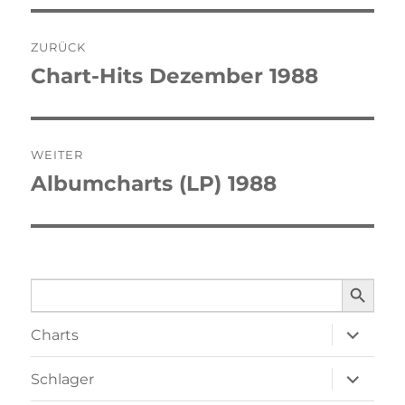
Beitragsnavigation
ZURÜCK
Chart-Hits Dezember 1988
Vorheriger
Beitrag:
WEITER
Albumcharts (LP) 1988
Nächster
Beitrag:
SEARCH BUTTO
Search
for:
Unterme
Charts
öffnen
Unterme
Schlager
öffnen