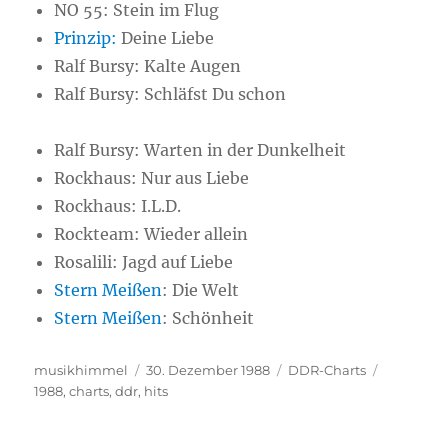
NO 55: Stein im Flug
Prinzip:
Deine Liebe
Ralf Bursy: Kalte Augen
Ralf Bursy: Schläfst Du schon
Ralf Bursy: Warten in der Dunkelheit
Rockhaus: Nur aus Liebe
Rockhaus: I.L.D.
Rockteam: Wieder allein
Rosalili: Jagd auf Liebe
Stern Meißen
: Die Welt
Stern Meißen
: Schönheit
Autor
musikhimmel
Veröffentlicht
30. Dezember 1988
Kategorien
DDR-Charts
Schlagwö
1988
,
charts
,
ddr
,
hits
am