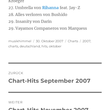
Kroeger
27. Umbrella von
Rihanna
feat. Jay-Z
28. Alles verloren von Bushido
29. Insanity von Darin
29. Vayamos Companeros von Marquess
Autor
musikhimmel
Veröffentlicht
30. Oktober 2007
Kategorien
Charts
Schlagwörter
2007
,
charts
,
deutschland
am
,
hits
,
oktober
Beitragsnavigation
ZURÜCK
Chart-Hits September 2007
Vorheriger
Beitrag:
WEITER
Nächster