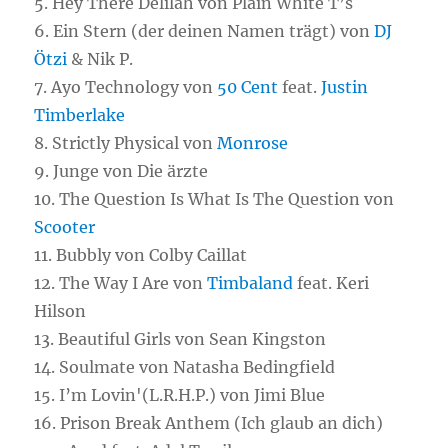
5. Hey There Delilah von Plain White T’s
6. Ein Stern (der deinen Namen trägt) von
DJ
Ötzi
& Nik P.
7. Ayo Technology von
50 Cent
feat.
Justin
Timberlake
8. Strictly Physical von
Monrose
9. Junge von Die ärzte
10. The Question Is What Is The Question von
Scooter
11. Bubbly von Colby Caillat
12. The Way I Are von
Timbaland
feat. Keri
Hilson
13. Beautiful Girls von Sean Kingston
14. Soulmate von Natasha Bedingfield
15. I’m Lovin'(L.R.H.P.) von Jimi Blue
16. Prison Break Anthem (Ich glaub an dich)