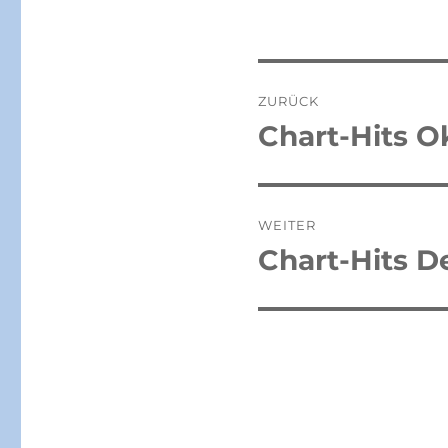
Beitragsnaviga
ZURÜCK
Chart-Hits O
Vorheriger
Beitrag:
WEITER
Chart-Hits 
Nächster
Beitrag: