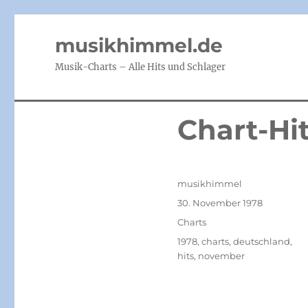
musikhimmel.de
Musik-Charts – Alle Hits und Schlager
Chart-Hi
Autor
musikhimmel
Veröffentlicht
30. November 1978
am
Kategorien
Charts
Schlagwörter
1978
,
charts
,
deutschland
,
hits
,
november