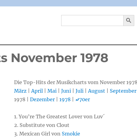
SEARCH 
Search
for:
ts November 1978
Die Top-Hits der Musikcharts vom November 1978
März
|
April
|
Mai
|
Juni
|
Juli
|
August
|
September
1978 |
Dezember
|
1978
|
⤾
70er
1. You’re The Greatest Lover von Luv´
2. Substitute von Clout
3. Mexican Girl von
Smokie