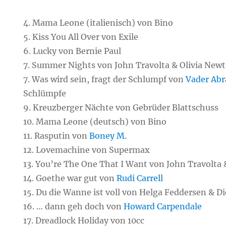
4. Mama Leone (italienisch) von Bino
5. Kiss You All Over von Exile
6. Lucky von Bernie Paul
7. Summer Nights von John Travolta & Olivia Ne
7. Was wird sein, fragt der Schlumpf von
Vader Ab
Schlümpfe
9. Kreuzberger Nächte von Gebrüder Blattschuss
10. Mama Leone (deutsch) von Bino
11. Rasputin von
Boney M.
12. Lovemachine von Supermax
13. You’re The One That I Want von John Travolta
14. Goethe war gut von
Rudi Carrell
15. Du die Wanne ist voll von Helga Feddersen & D
16. … dann geh doch von
Howard Carpendale
17. Dreadlock Holiday von 10cc