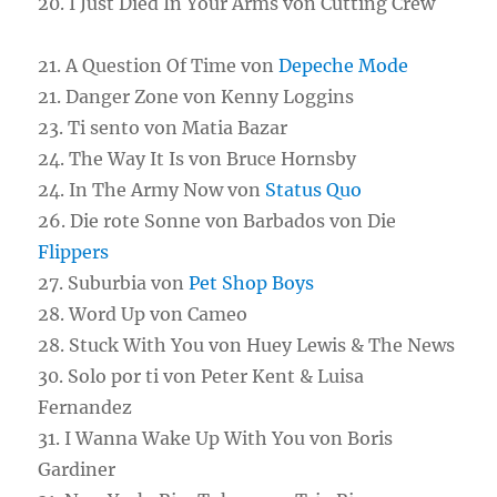
20. I Just Died In Your Arms von Cutting Crew
21. A Question Of Time von
Depeche Mode
21. Danger Zone von Kenny Loggins
23. Ti sento von Matia Bazar
24. The Way It Is von Bruce Hornsby
24. In The Army Now von
Status Quo
26. Die rote Sonne von Barbados von Die
Flippers
27. Suburbia von
Pet Shop Boys
28. Word Up von Cameo
28. Stuck With You von Huey Lewis & The News
30. Solo por ti von Peter Kent & Luisa
Fernandez
31. I Wanna Wake Up With You von Boris
Gardiner