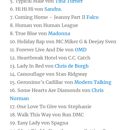
5. Typical Male von
Tina Turner
6. Hi Hi Hi von
Sandra.
7. Coming Home – Jeanny Part II
Falco
8. Human von Human League
8. True Blue von
Madonna
10. Holiday Rap von MC Miker G & Deejay Sven
11. Forever Live And Die von
OMD
12. Heartbreak Hotel von C.C. Catch
13. Lady In Red von
Chris de Burgh
14. Camouflage von Stan Ridgway
15. Geronimo’s Cadillac von
Modern Talking
16. Some Hearts Are Diamonds von
Chris
Norman
17. One Love To Give von Stephanie
18. Walk This Way von Run DMC
19. Easy Lady von Spagna