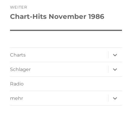
WEITER
Chart-Hits November 1986
Nächster
Beitrag:
Unterme
Charts
öffnen
Unterme
Schlager
öffnen
Radio
Unterme
mehr
öffnen