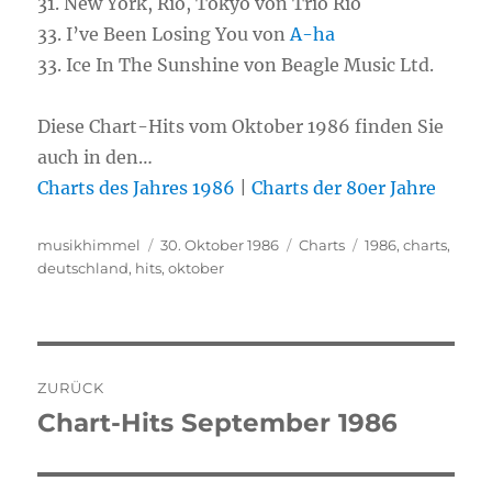
31. New York, Rio, Tokyo von Trio Rio
33. I’ve Been Losing You von
A-ha
33. Ice In The Sunshine von Beagle Music Ltd.
Diese Chart-Hits vom Oktober 1986 finden Sie
auch in den…
Charts des Jahres 1986
|
Charts der 80er Jahre
Autor
musikhimmel
Veröffentlicht
30. Oktober 1986
Kategorien
Charts
Schlagwörter
1986
,
charts
,
deutschland
,
hits
am
,
oktober
Beitragsnavigation
ZURÜCK
Chart-Hits September 1986
Vorheriger
Beitrag: