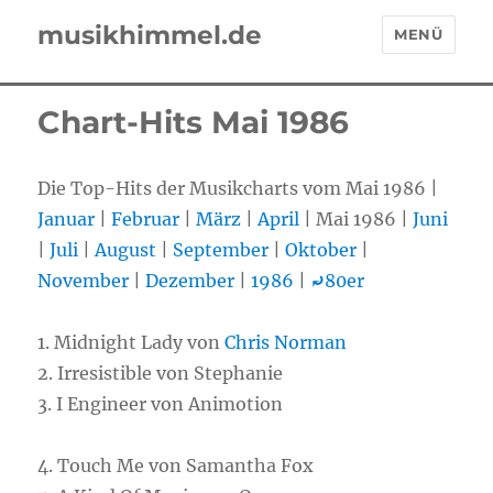
musikhimmel.de
MENÜ
Chart-Hits Mai 1986
Die Top-Hits der Musikcharts vom Mai 1986 |
Januar
|
Februar
|
März
|
April
| Mai 1986 |
Juni
|
Juli
|
August
|
September
|
Oktober
|
November
|
Dezember
|
1986
|
⤾
80er
1. Midnight Lady von
Chris Norman
2. Irresistible von Stephanie
3. I Engineer von Animotion
4. Touch Me von Samantha Fox