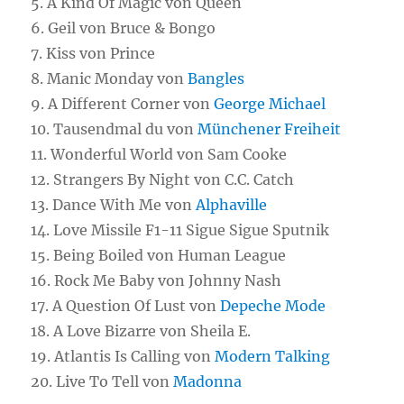
5. A Kind Of Magic von Queen
6. Geil von Bruce & Bongo
7. Kiss von Prince
8. Manic Monday von
Bangles
9. A Different Corner von
George Michael
10. Tausendmal du von
Münchener Freiheit
11. Wonderful World von Sam Cooke
12. Strangers By Night von C.C. Catch
13. Dance With Me von
Alphaville
14. Love Missile F1-11 Sigue Sigue Sputnik
15. Being Boiled von Human League
16. Rock Me Baby von Johnny Nash
17. A Question Of Lust von
Depeche Mode
18. A Love Bizarre von Sheila E.
19. Atlantis Is Calling von
Modern Talking
20. Live To Tell von
Madonna