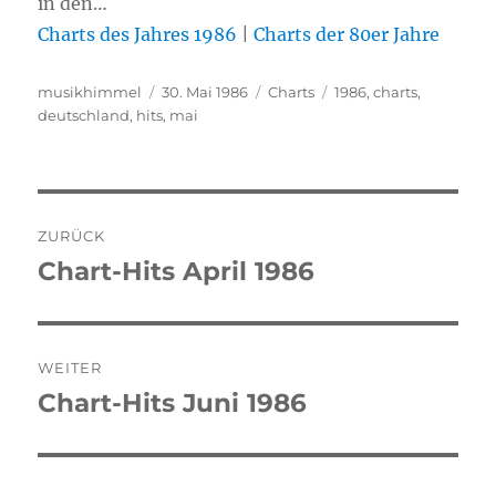
in den…
Charts des Jahres 1986
|
Charts der 80er Jahre
Autor
musikhimmel
Veröffentlicht
30. Mai 1986
Kategorien
Charts
Schlagwörter
1986
,
charts
,
deutschland
,
hits
am
,
mai
Beitragsnavigation
ZURÜCK
Chart-Hits April 1986
Vorheriger
Beitrag:
WEITER
Chart-Hits Juni 1986
Nächster
Beitrag: