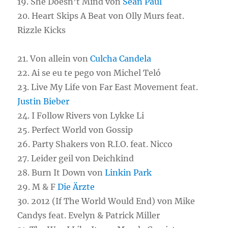
19. She Doesn’t Mind von
Sean Paul
20. Heart Skips A Beat von Olly Murs feat.
Rizzle Kicks
21. Von allein von
Culcha Candela
22. Ai se eu te pego von Michel Teló
23. Live My Life von Far East Movement feat.
Justin Bieber
24. I Follow Rivers von Lykke Li
25. Perfect World von Gossip
26. Party Shakers von R.I.O. feat. Nicco
27. Leider geil von Deichkind
28. Burn It Down von
Linkin Park
29. M & F
Die Ärzte
30. 2012 (If The World Would End) von Mike
Candys feat. Evelyn & Patrick Miller