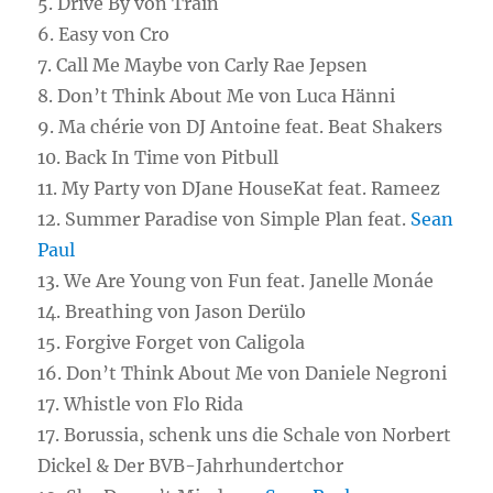
5.
Drive By von Train
6.
Easy von Cro
7. Call Me Maybe von Carly Rae Jepsen
8. Don’t Think About Me von Luca Hänni
9. Ma chérie von DJ Antoine feat. Beat Shakers
10. Back In Time von Pitbull
11. My Party von DJane HouseKat feat. Rameez
12. Summer Paradise von Simple Plan feat.
Sean
Paul
13. We Are Young von Fun feat. Janelle Monáe
14. Breathing von Jason Derülo
15. Forgive Forget von Caligola
16. Don’t Think About Me von Daniele Negroni
17. Whistle von Flo Rida
17. Borussia, schenk uns die Schale von Norbert
Dickel & Der BVB-Jahrhundertchor