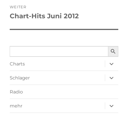
WEITER
Chart-Hits Juni 2012
Nächster
Beitrag:
SEARCH BUTTO
Search
for:
Unterme
Charts
öffnen
Unterme
Schlager
öffnen
Radio
Unterme
mehr
öffnen