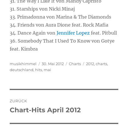
31. The Way I Like It von Mandy Capristo
31. Starships von Nicki Minaj
33. Primadonna von Marina & The Diamonds
34. Friends von Aura Dione feat. Rock Mafia
34. Dance Again von
Jennifer Lopez
feat. Pitbull
36. Somebody That I Used To Know von Gotye
feat. Kimbra
Autor
musikhimmel
Veröffentlicht
30. Mai 2012
Kategorien
Charts
Schlagwörter
2012
,
charts
,
deutschland
,
hits
am
,
mai
Beitragsnavigation
ZURÜCK
Chart-Hits April 2012
Vorheriger
Beitrag: