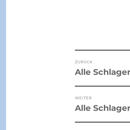
Beitragsnaviga
ZURÜCK
Alle Schlage
Vorheriger
Beitrag:
WEITER
Alle Schlage
Nächster
Beitrag: