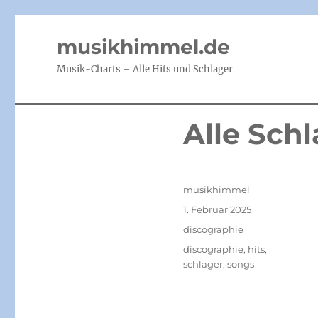
musikhimmel.de
Musik-Charts – Alle Hits und Schlager
Alle Sch
Autor
musikhimmel
Veröffentlicht
1. Februar 2025
am
Kategorien
discographie
Schlagwörter
discographie
,
hits
,
schlager
,
songs