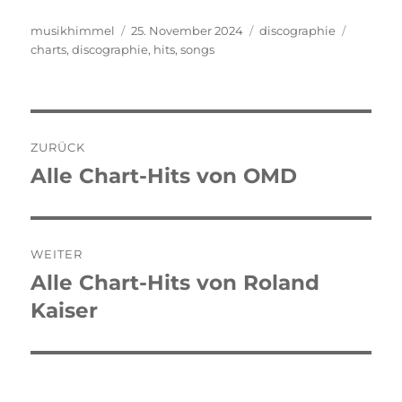
Autor
musikhimmel
Veröffentlicht
25. November 2024
Kategorien
discographie
Schlagw
charts
,
discographie
am
,
hits
,
songs
Beitragsnavigation
ZURÜCK
Alle Chart-Hits von OMD
Vorheriger
Beitrag:
WEITER
Alle Chart-Hits von Roland
Nächster
Kaiser
Beitrag: