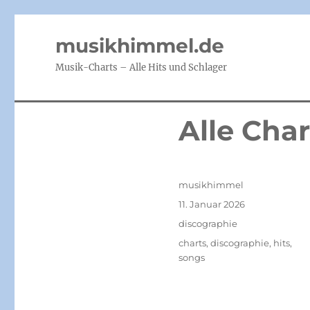
musikhimmel.de
Musik-Charts – Alle Hits und Schlager
Alle Char
Autor
musikhimmel
Veröffentlicht
11. Januar 2026
am
Kategorien
discographie
Schlagwörter
charts
,
discographie
,
hits
,
songs