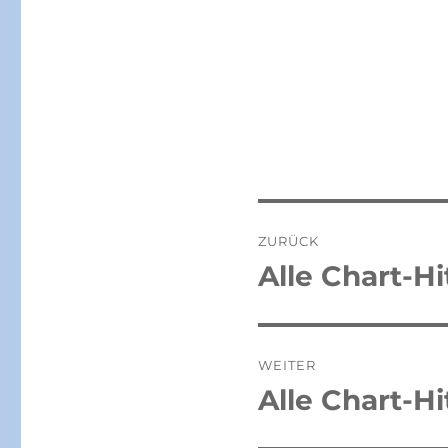
Beitragsnaviga
ZURÜCK
Alle Chart-H
Vorheriger
Beitrag:
WEITER
Alle Chart-Hi
Nächster
Beitrag: