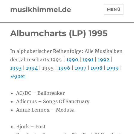
musikhimmel.de
MENÜ
Albumcharts (LP) 1995
In alphabetischer Reihenfolge: Alle Musikalben
der Jahrescharts 1995 |
1990
|
1991
|
1992
|
1993
|
1994
| 1995 |
1996
|
1997
|
1998
|
1999
|
⤾
90er
AC/DC – Ballbreaker
Adiemus – Songs Of Sanctuary
Annie Lennox – Medusa
Björk – Post