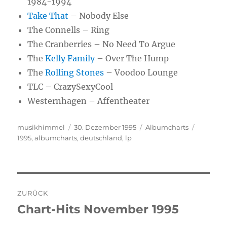
1984-1994
Take That
– Nobody Else
The Connells – Ring
The Cranberries – No Need To Argue
The
Kelly Family
– Over The Hump
The
Rolling Stones
– Voodoo Lounge
TLC – CrazySexyCool
Westernhagen – Affentheater
Autor
musikhimmel
Veröffentlicht
30. Dezember 1995
Kategorien
Albumcharts
Schlagw
1995
,
albumcharts
am
,
deutschland
,
lp
Beitragsnavigation
ZURÜCK
Chart-Hits November 1995
Vorheriger
Beitrag: