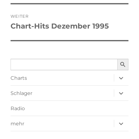
WEITER
Chart-Hits Dezember 1995
Nächster
Beitrag:
SEARCH BUTTO
Search
for:
Unterme
Charts
öffnen
Unterme
Schlager
öffnen
Radio
Unterme
mehr
öffnen