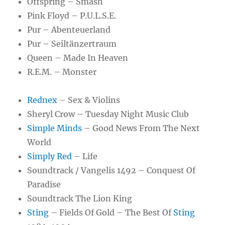
Offspring – Smash
Pink Floyd – P.U.L.S.E.
Pur – Abenteuerland
Pur – Seiltänzertraum
Queen – Made In Heaven
R.E.M. – Monster
Rednex
– Sex & Violins
Sheryl Crow – Tuesday Night Music Club
Simple Minds
– Good News From The Next
World
Simply Red
– Life
Soundtrack / Vangelis 1492 – Conquest Of
Paradise
Soundtrack The Lion King
Sting
– Fields Of Gold – The Best Of
Sting