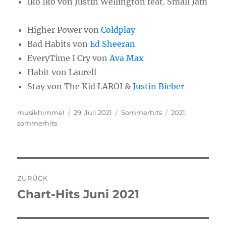
Iko Iko von Justin Wellington feat. Small Jam
Higher Power von
Coldplay
Bad Habits von
Ed Sheeran
EveryTime I Cry von
Ava Max
Habit von Laurell
Stay von The Kid LAROI &
Justin Bieber
Autor
musikhimmel
Veröffentlicht
29. Juli 2021
Kategorien
Sommerhits
Schlagwörter
2021
,
sommerhits
am
Beitragsnavigation
ZURÜCK
Chart-Hits Juni 2021
Vorheriger
Beitrag: