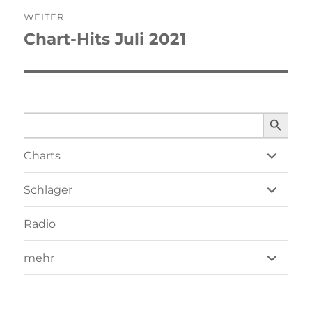
WEITER
Chart-Hits Juli 2021
Nächster
Beitrag:
SEARCH BUTTO
Search
for:
Unterme
Charts
öffnen
Unterme
Schlager
öffnen
Radio
Unterme
mehr
öffnen